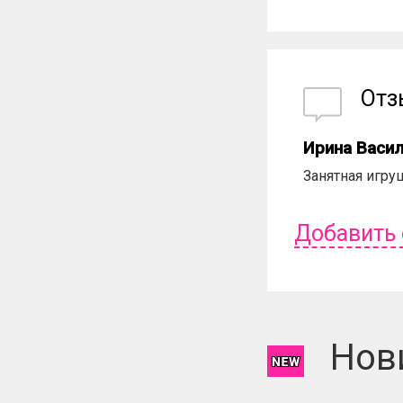
От
Ирина Васи
Занятная игруш
Добавить
Чтобы оставит
Нов