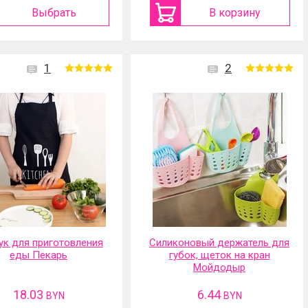
Выбрать
В корзину
1
2
ук для приготовления
Силиконовый держатель для
еды Пекарь
губок, щеток на кран
Мойдодыр
18.03
6.44
BYN
BYN