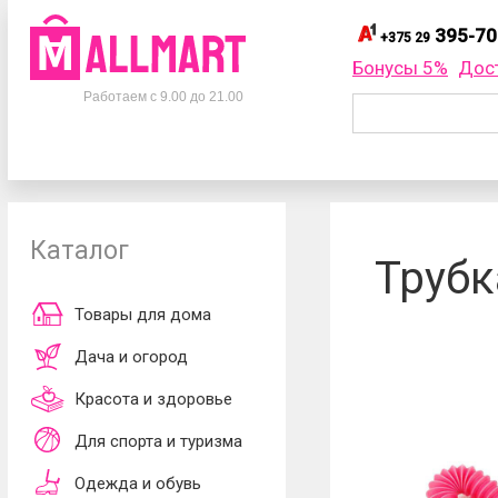
395-70
+375 29
395-
+375 29
Бонусы 5%
Дос
Телефоны
395-
+375 33
Работаем с 9.00 до 21.00
695-
+375 25
+375 29
395-70-75
Заказать об
+375 33
395-70-75
+375 25
695-70-75
Каталог
Согласен
Трубк
обработки ли
принимаю
до
Товары для дома
Дача и огород
Красота и здоровье
Для спорта и туризма
Одежда и обувь