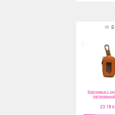
0
Ключница с ок
натурально
23.18
B