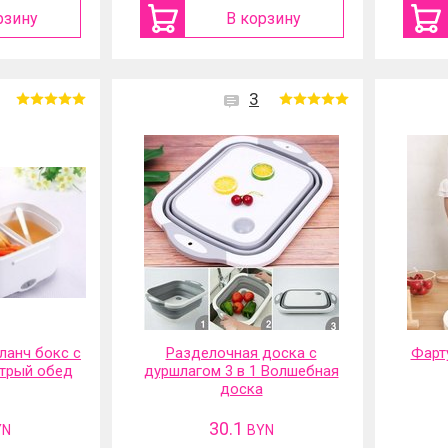
рзину
В корзину
3
ланч бокс с
Разделочная доска с
Фарт
трый обед
дуршлагом 3 в 1 Волшебная
доска
30.1
YN
BYN