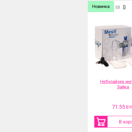
Новинка
0
Новинка
0
Электрическая сушилка для
Небулайзер ин
обуви и перчаток 360
Зайка
градусов и таймер
67.49
71.55
BYN
BY
В корзину
В кор