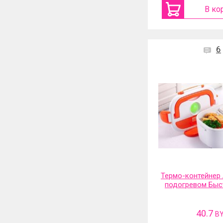
В ко
6
Термо-контейнер 
подогревом Быс
40.7
B