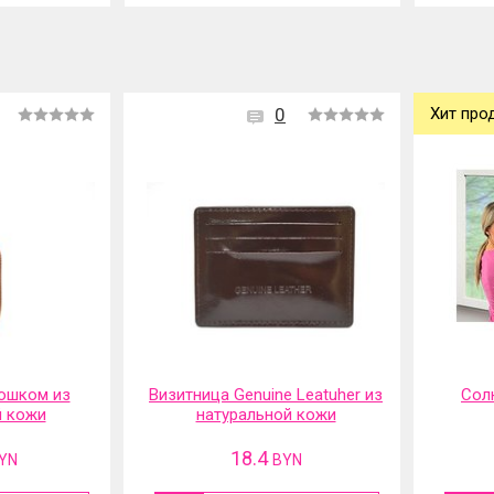
0
Хит про
ошком из
Визитница Genuine Leatuher из
Сол
й кожи
натуральной кожи
18.4
YN
BYN