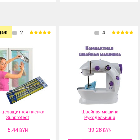
даж
2
4
нцезащитная пленка
Швейная машина
Sunprotect
Рукодельница
6.44
39.28
BYN
BYN