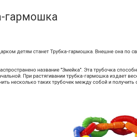
а-гармошка
арком детям станет Трубка-гармошка. Внешне она по св
аспространено название "Змейка". Эта трубочка способн
ачальной. При растягивании трубка-гармошка издает ве
ить несколько таких трубочек между собой и получить 