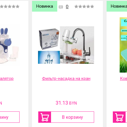
Новинка
0
Новинк
галятор
Фильтр-насадка на кран
Ков
31.13
N
BYN
зину
В корзину