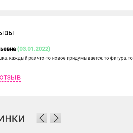
зывы
льевна
(03.01.2022)
ка, каждый раз что-то новое придумывается: то фигура, то
 отзыв
ь отзыв вам надо
войти
или
зарегистрироваться
.
инки