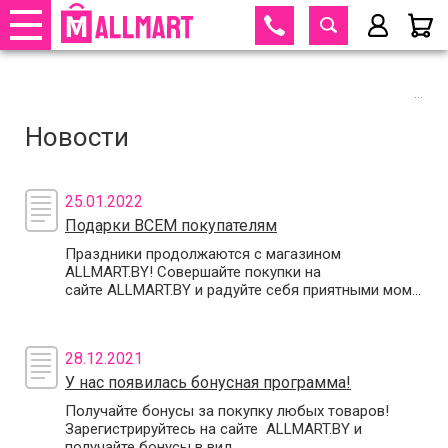
395-70-75
+375 29
395-70-75
+375 33
Телефоны
закрыть
695-70-75
+375 25
Телефо
Заказать обратный звонок
Новости
+375 29
395-70-75
+375 33
395-70-75
Парол
+375 25
695-70-75
25.01.2022
Согласен с
политикой
Подарки ВСЕМ покупателям
обработки личных данных
и
принимаю
договора оферты
Праздники продолжаются с магазином
Вой
ALLMART.BY! Совершайте покупки на
сайте ALLMART.BY и радуйте себя приятными мом...
Забыли
28.12.2021
У нас появилась бонусная программа!
Получайте бонусы за покупку любых товаров!
Зарегистрируйтесь на сайте ALLMART.BY и
получайте бонусы в вид...