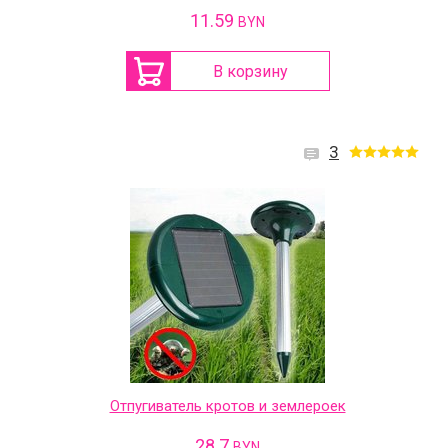
11.59
BYN
В корзину
3
Отпугиватель кротов и землероек
28.7
BYN