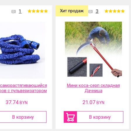
1
Хит продаж
3
 саморастягивающийся
Мини коса-серп складная
ров с пульверизатором
Дачница
37.74
21.07
BYN
BYN
В корзину
В корзину