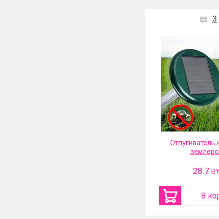
3
Отпугиватель 
землеро
28.7
B
В ко