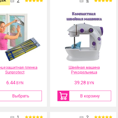
даж
2
4
нцезащитная пленка
Швейная машина
Sunprotect
Рукодельница
6.44
39.28
BYN
BYN
Выбрать
В корзину
1
2