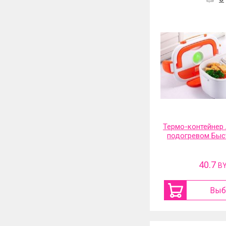
Термо-контейнер 
подогревом Быс
40.7
B
Выб