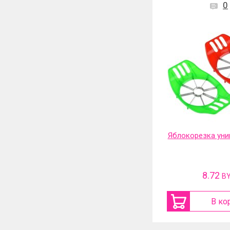
0
Яблокорезка уни
8.72
B
В ко