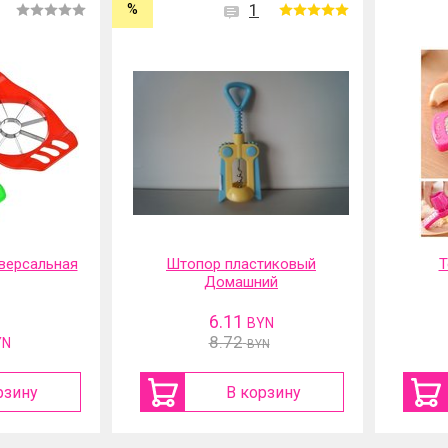
%
1
версальная
Штопор пластиковый
Т
Домашний
6.11
BYN
8.72
YN
BYN
рзину
В корзину