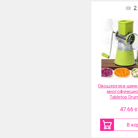
2
Овощерезка-шинко
многофункцио
Tabletop Drum
47.66
B
В ко