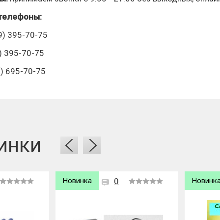
телефоны:
9) 395-70-75
 395-70-75
) 695-70-75
инки
Новинка
0
Новинк