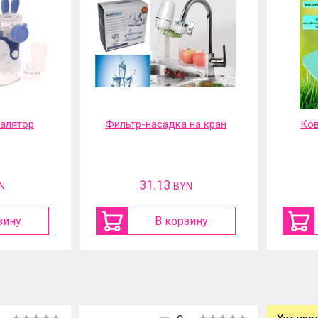
галятор
Фильтр-насадка на кран
Ков
31.13
N
BYN
зину
В корзину