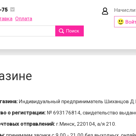
-75
Начисл
70-75
тавка
Оплата
Вой
70-75
70-75
Поиск
Телефон 
ратный звонок
Пароль
 с
политикой
азине
чных данных
и
говора оферты
Войти
газина:
Индивидуальный предприниматель Шиханцов Д.
Забыли па
во о регистрации:
№ 693176814, свидетельство выдан
очтовых отправлений:
г.Минск, 220104, а/я 210.
ы:
принимаем звонки с 9.00 - 21.00 без выходных, онлай