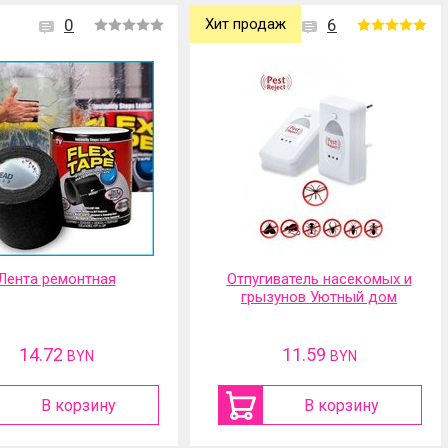
0
Хит продаж
6
Лента ремонтная
Отпугиватель насекомых и
грызунов Уютный дом
14.72
11.59
BYN
BYN
В корзину
В корзину