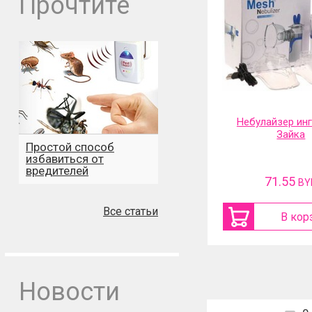
Прочтите
Электрическая сушилка для
Небулайзер ин
обуви и перчаток 360
Зайка
Простой способ
градусов и таймер
избавиться от
вредителей
67.49
71.55
BYN
BY
Все статьи
В корзину
В кор
Новости