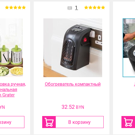
1
вка ручная,
Обогреватель компактный
нальная
 Grater
32.52
YN
BYN
рзину
В корзину