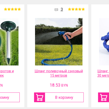
3
кротов и
Шланг поливочный садовый
Шланг
ек
15 метров
30 мет
18.53
YN
BYN
рзину
В корзину