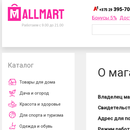
395-70
+375 29
395-
+375 29
Бонусы 5%
Дос
Телефоны
395-
+375 33
Работаем с 9.00 до 21.00
695-
+375 25
+375 29
395-70-75
Заказать об
+375 33
395-70-75
+375 25
695-70-75
Каталог
Согласен
О маг
обработки ли
принимаю
до
Товары для дома
Дача и огород
Владелец ма
Красота и здоровье
Свидетельст
Для спорта и туризма
Адрес для п
Одежда и обувь
Режим работ