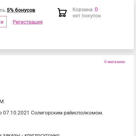
0
Корзина:
ить
5% бонусов
нет покупок
ти
Регистрация
(логин)
О магазине
М.
роль?
о 07.10.2021 Солигорским райисполкомом.
н заказы - круглосуточно.