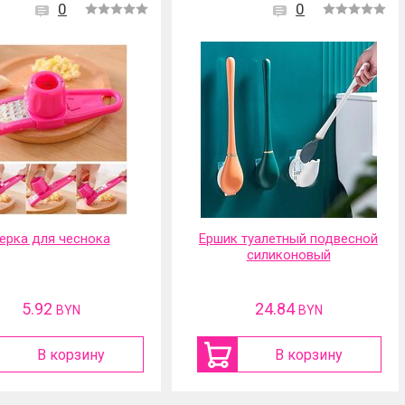
0
0
ерка для чеснока
Ершик туалетный подвесной
силиконовый
5.92
24.84
BYN
BYN
В корзину
В корзину