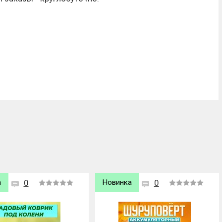
а
0
Новинка
0