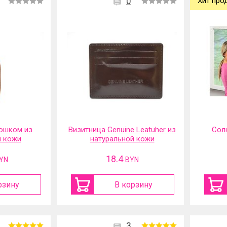
0
Хит про
ошком из
Визитница Genuine Leatuher из
Сол
й кожи
натуральной кожи
18.4
YN
BYN
рзину
В корзину
3