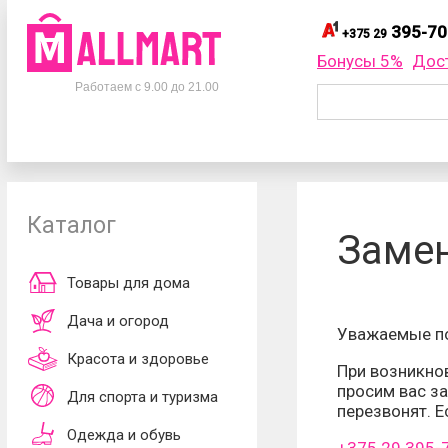
395-70
+375 29
395-
+375 29
Бонусы 5%
Дос
Телефоны
395-
+375 33
Работаем с 9.00 до 21.00
695-
+375 25
+375 29
395-70-75
Заказать об
+375 33
395-70-75
+375 25
695-70-75
Каталог
Согласен
Замен
обработки ли
принимаю
до
Товары для дома
Дача и огород
Уважаемые по
Красота и здоровье
При возникнов
просим вас з
Для спорта и туризма
перезвонят. 
Одежда и обувь