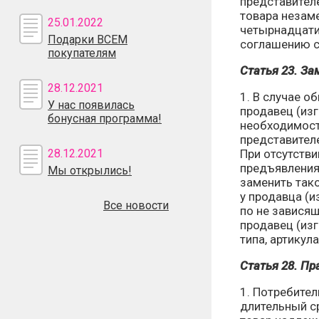
представителе
товара незам
25.01.2022
четырнадцати
Подарки ВСЕМ
соглашению с 
покупателям
Статья 23. З
28.12.2021
1. В случае о
У нас появилась
продавец (изг
бонусная программа!
необходимост
представителе
28.12.2021
При отсутстви
предъявления
Мы открылись!
заменить тако
у продавца (и
Все новости
по не завися
продавец (изг
типа, артикула
Статья 28. Пр
1. Потребител
длительный с