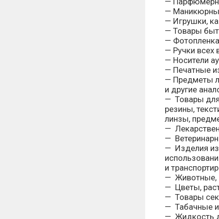
— Парфюмерно
— Маникюрные
— Игрушки, к
— Товары быт
— Фотопленка
— Ручки всех
— Носители ау
— Печатные и
— Предметы ли
и другие анал
— Товары для
резины, текст
линзы, предме
— Лекарствен
— Ветеринарн
— Изделия из
использовани
и транспортир
— Животные, п
— Цветы, раст
— Товары сек
— Табачные и
— Жидкость д