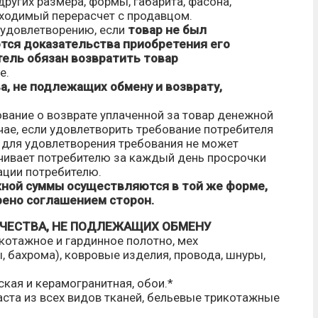
ругих размера, формы, габарита, фасона,
бходимый перерасчет с продавцом.
 удовлетворению, если
товар не был
ются доказательства приобретения его
ель обязан возвратить товар
е.
, не подлежащих обмену и возврату,
ование о возврате уплаченной за товар денежной
ае, если удовлетворить требование потребителя
для удовлетворения требования не может
чивает потребителю за каждый день просрочки
ации потребителю.
жной суммы осуществляются в той же форме,
рено соглашением сторон.
ЧЕСТВА, НЕ ПОДЛЕЖАЩИХ ОБМЕНУ
котажное и гардинное полотно, мех
, бахрома), ковровые изделия, провода, шнуры,
ская и керамогранитная, обои.*
аста из всех видов тканей, бельевые трикотажные