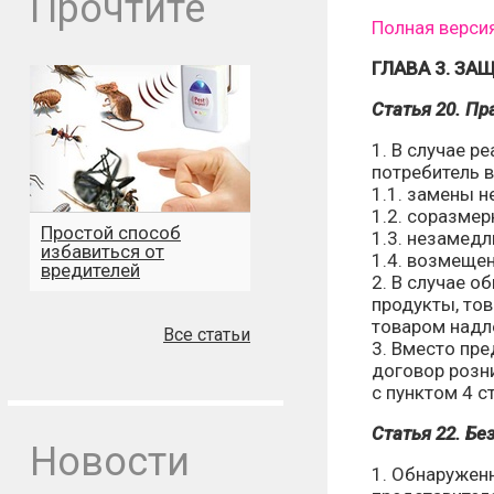
Прочтите
Полная верси
ГЛАВА 3. ЗА
Статья 20. Пр
1. В случае р
потребитель 
1.1. замены 
1.2. соразме
Простой способ
1.3. незамед
избавиться от
1.4. возмеще
вредителей
2. В случае о
продукты, тов
товаром надл
Все статьи
3. Вместо пре
договор розн
с пунктом 4 с
Статья 22. Бе
Новости
1. Обнаружен