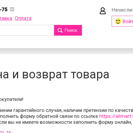
-75
Начисл
70-75
тавка
Оплата
Вой
70-75
70-75
Поиск
Телефон 
ратный звонок
Пароль
 с
политикой
а и возврат товара
чных данных
и
говора оферты
Войти
купатели!
Забыли па
ении гарантийного случая, наличии претензии по качес
аполнить форму обратной связи по ссылке
https://allmart
Если вы не имеете возможности заполнить форму онлайн,