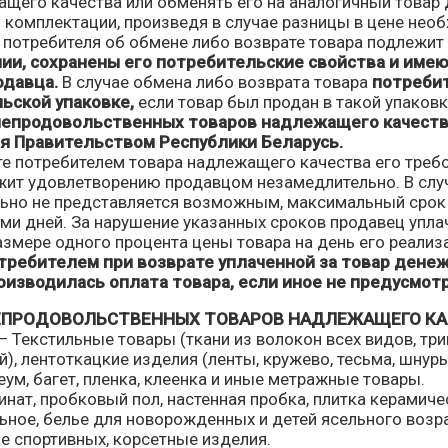
щего качества или обменять его на аналогичный товар д
и комплектации, произведя в случае разницы в цене нео
е потребителя об обмене либо возврате товара подлежит
ии, сохранены его потребительские свойства и име
одавца.
В случае обмена либо возврата товара
потребит
ьской упаковке,
если товар был продан в такой упаковк
 непродовольственных товаров надлежащего качества
я Правительством Республики Беларусь.
те потребителем товара надлежащего качества его треб
ит удовлетворению продавцом незамедлительно. В случ
ьно не представляется возможным, максимальный срок 
ми дней. За нарушение указанных сроков продавец упла
азмере одного процента цены товара на день его реализ
отребителем при возврате уплаченной за товар дене
оизводилась оплата товара, если иное не предусмот
ЕПРОДОВОЛЬСТВЕННЫХ ТОВАРОВ НАДЛЕЖАЩЕГО КА
 Текстильные товары (ткани из волокон всех видов, три
), лентоткацкие изделия (ленты, кружево, тесьма, шнуры
еум, багет, пленка, клеенка и иные метражные товары.
инат, пробковый пол, настенная пробка, плитка керамиче
ьное, белье для новорожденных и детей ясельного возр
е спортивных, корсетные изделия.