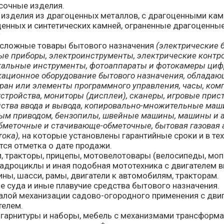
сочные изделия.
изделия из драгоценных металлов, с драгоценными кам
енных и синтетических камней, ограненные драгоценные 
*
 сложные товары бытового назначения
(электрические 
ые приборы, электроинструменты, электрические контр
альные инструменты, фотоаппараты и фотокамеры цифр
ационное оборудование бытового назначения, обладаю
ран или элементы программного управления, часы, ком
стройства, мониторы (дисплеи), сканеры, игровые прис
йства ввода и вывода, копировально-множительные маш
ым приводом, бензопилы, швейные машины, машины и 
обметочные и стачивающе-обметочные, бытовая газовая 
ока),
на которые установлены гарантийные сроки и в те
тся отметка о дате продажи.
, тракторы, прицепы, мотовелотовары (велосипеды, мо
адроциклы и иная подобная мототехника с двигателем в
ины, шасси, рамы, двигатели к автомобилям, тракторам.
е суда и иные плавучие средства бытового назначения.
алой механизации садово-огородного применения с двиг
телем.
гарнитуры и наборы, мебель с механизмами трансформа