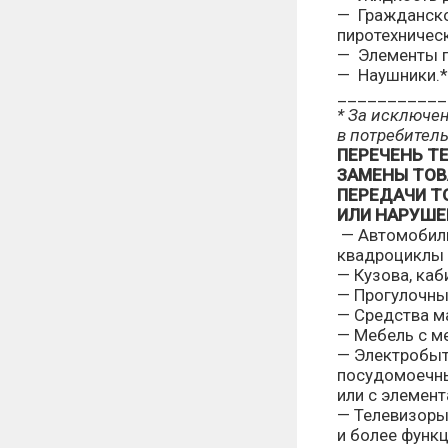
— Гражданско
пиротехничес
— Элементы п
— Наушники.*
___________
* За исключе
в потребител
ПЕРЕЧЕНЬ Т
ЗАМЕНЫ ТОВ
ПЕРЕДАЧИ Т
ИЛИ НАРУШЕ
— Автомобили
квадроциклы 
— Кузова, каб
— Прогулочные
— Средства м
— Мебель с м
— Электробыт
посудомоечны
или с элемен
— Телевизоры
и более функ