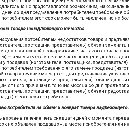
м, ремонтной организацией) безвозмездно и незамедлит
едлительно не представляется возможным, максимальны
 дней со дня предъявления потребителем требования об
потребителем этот срок может быть увеличен, но не бол
амена товара ненадлежащего качества
бнаружения потребителем недостатков товара и предъяв
отовитель, поставщик, представитель) обязан заменить 
и дополнительной проверки качества такого товара про
м) — заменить его в течение четырнадцати дней со дня
и у продавца (изготовителя, поставщика, представителя
 потребителем требования о его замене продавец (изгот
й товар в течение месяца со дня предъявления указанно
зготовителя, поставщика, представителя) товара данной м
щим от него причинам в течение месяца со дня предъявл
отовитель, поставщик, представитель) обязан предостав
 и др.) с согласия потребителя.
аво потребителя на обмен и возврат товара надлежащего
ь вправе в течение четырнадцати дней с момента перед
рок не объявлен продавцом, в месте приобретения или и