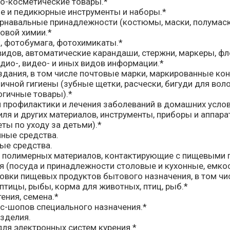
-косметические товары.*
 и педикюрные инструменты и наборы.*
арнавальные принадлежности (костюмы, маски, полумаск
овой химии.*
, фотобумага, фотохимикаты.*
 видов, автоматические карандаши, стержни, маркеры, ф
дио-, видео- и иных видов информации.*
здания, в том числе почтовые марки, маркированные ко
чной гигиены (зубные щетки, расчески, бигуди для волос
огичные товары).*
 профилактики и лечения заболеваний в домашних услов
иля и других материалов, инструменты, приборы и аппар
ты по уходу за детьми).*
ные средства.
ые средства.
 полимерных материалов, контактирующие с пищевыми п
я (посуда и принадлежности столовые и кухонные, емко
овки пищевых продуктов бытового назначения, в том чи
тицы, рыбы, корма для животных, птиц, рыб.*
ения, семена.*
с-шопов специального назначения.*
зделия.
ля электронных систем курения.*