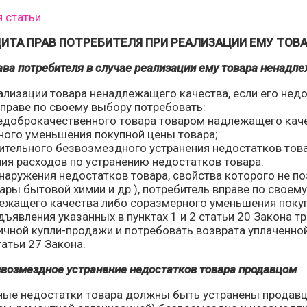
я статьи
ЩИТА ПРАВ ПОТРЕБИТЕЛЯ ПРИ РЕАЛИЗАЦИИ ЕМУ ТОВ
ава потребителя в случае реализации ему товара ненадл
еализации товара ненадлежащего качества, если его не
вправе по своему выбору потребовать:
недоброкачественного товара товаром надлежащего каче
рного уменьшения покупной цены товара;
лительного безвозмездного устранения недостатков това
ния расходов по устранению недостатков товара.
бнаружения недостатков товара, свойства которого не п
ары бытовой химии и др.), потребитель вправе по своем
ежащего качества либо соразмерного уменьшения поку
дъявления указанных в пунктах 1 и 2 статьи 20 Закона т
ичной купли-продажи и потребовать возврата уплаченно
татьи 27 Закона.
звозмездное устранение недостатков товара продавцом
ные недостатки товара должны быть устранены продавц