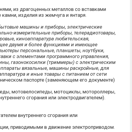
нями, из драгоценных металлов со вставками
камни, изделия из жемчуга и янтаря.
бытовые машины и приборы, электрические
ольно-измерительные приборы, телерадиотовары,
овые, киноаппаратура любительская,
щее двумя и более функциями и имеющее
пьютеры персональные, планшеты, ноутбуки,
тавки с элементами программного управления,
ины, газонокосилки (триммеры) с электрическим
аппараты вязальные, машины раскройные, для
аппаратура и иные товары с питанием от сети
хническом паспорте (заменяющем его документе)
педы, мотовелосипеды, мотоциклы, мотороллеры,
нутреннего сгорания или электродвигателем).
ателем внутреннего сгорания или
ции, приводимыми в движение электроприводом.