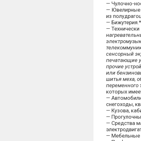
— Чулочно-но
— Ювелирные 
из полудрагоц
— Бижутерия.
— Технически
нагревательн
электромузык
телекоммуник
сенсорный эк
печатающие у
прочие устро
или бензинов
шитья меха, 
переменного т
которых имее
— Автомобили
снегоходы, кв
— Кузова, каб
— Прогулочны
— Средства м
электродвига
— Мебельные 