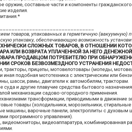
е оружие, составные части и компоненты гражданского о
кие изделия.
итания.*
________________________________
нием товаров, упакованных в герметичную (вакуумную) п
ьскую упаковку, обеспечивающую возможность установить
ЕХНИЧЕСКИ СЛОЖНЫХ ТОВАРОВ, В ОТНОШЕНИИ КОТО
АРА ИЛИ ВОЗВРАТА УПЛАЧЕННОЙ ЗА НЕГО ДЕНЕЖНОЙ
ОВАРА ПРОДАВЦОМ ПОТРЕБИТЕЛЮ ПРИ ОБНАРУЖЕНИ
НИИ СРОКОВ БЕЗВОЗМЕЗДНОГО УСТРАНЕНИЯ НЕДОС
, тракторы, прицепы, мотовелотовары (мопеды, мотове
и иная подобная мототехника с электрическим или бенз
ины, шасси, рамы, двигатели к автомобилям, тракторам.
 суда и другие плавучие средства бытового назначения
алой механизации садово-огородного применения.
еханизмами трансформации, приводимыми в движение э
овые товары (холодильники, морозильники, стиральные
е машины, варочные панели, электроплиты с духовым
тами программного управления).
, видеомониторы, видеоаппаратура, комбинированная р
циями.