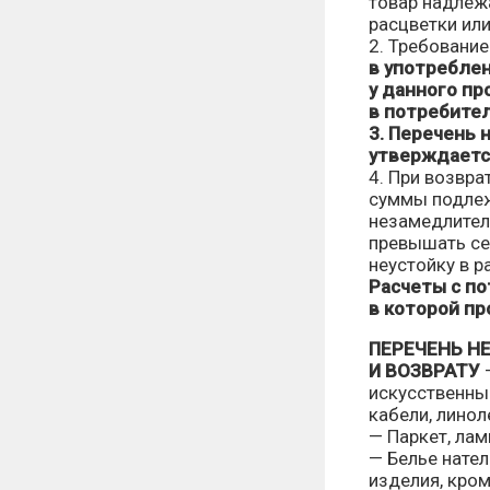
товар надлежа
расцветки ил
2. Требовани
в употреблен
у данного пр
в потребител
3. Перечень
утверждаетс
4. При возвра
суммы подлеж
незамедлител
превышать се
неустойку в р
Расчеты с п
в которой пр
ПЕРЕЧЕНЬ Н
И ВОЗВРАТУ
—
искусственный
кабели, линол
— Паркет, лам
— Белье нател
изделия, кром