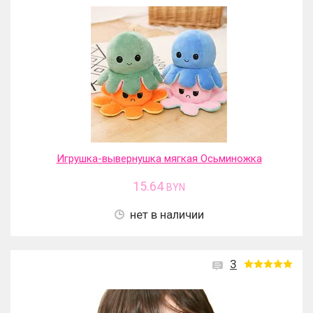
Игрушка-вывернушка мягкая Осьминожка
15.64
BYN
нет в наличии
3