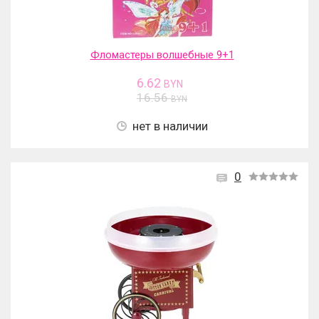
Фломастеры волшебные 9+1
6.62
BYN
16.56
BYN
нет в наличии
0