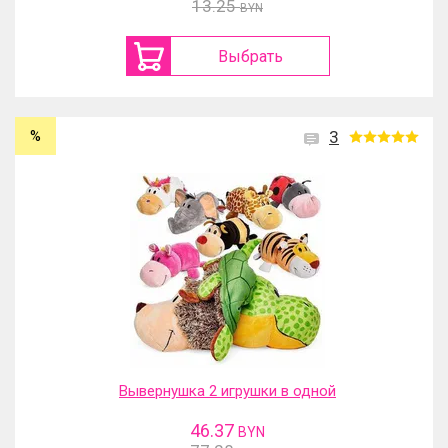
13.25
BYN
Выбрать
%
3
Вывернушка 2 игрушки в одной
46.37
BYN