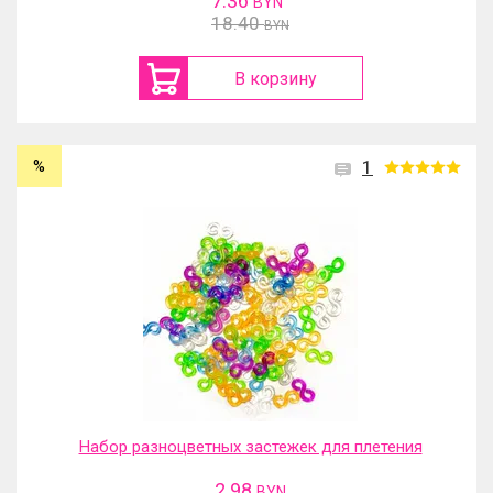
7.36
BYN
18.40
BYN
В корзину
%
1
Набор разноцветных застежек для плетения
2.98
BYN