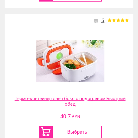
6
Термо-контейнер ланч бокс с подогревом Быстрый
обед
40.7
BYN
Выбрать