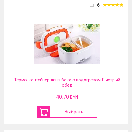
6
Термо-контейнер ланч бокс с подогревом Быстрый
обед
40.70
BYN
Выбрать