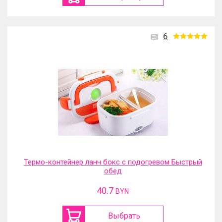
6
Термо-контейнер ланч бокс с подогревом Быстрый
обед
40.7
BYN
Выбрать