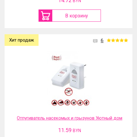
14.72
BYN
В корзину
Хит продаж
6
Отпугиватель насекомых и грызунов Уютный дом
11.59
BYN