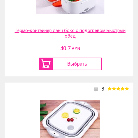
Термо-контейнер ланч бокс с подогревом Быстрый
обед
40.7
BYN
Выбрать
3