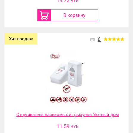
14.72
BYN
В корзину
Хит продаж
6
Отпугиватель насекомых и грызунов Уютный дом
11.59
BYN