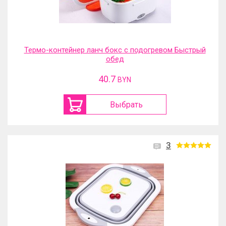
Термо-контейнер ланч бокс с подогревом Быстрый
обед
40.7
BYN
Выбрать
3