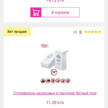
14.72
BYN
В корзину
Хит продаж
6
Отпугиватель насекомых и грызунов Уютный дом
11.59
BYN