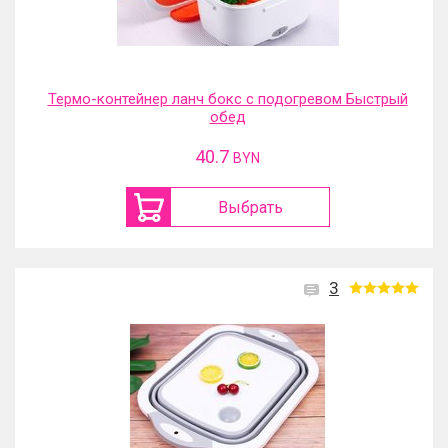
Термо-контейнер ланч бокс с подогревом Быстрый
обед
40.7
BYN
Выбрать
3