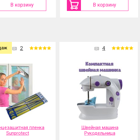
В корзину
В корзину
даж
2
4
нцезащитная пленка
Швейная машина
Sunprotect
Рукодельница