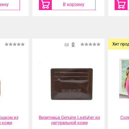
зину
В корзину
0
Хит про
ошком из
Визитница Genuine Leatuher из
Сол
й кожи
натуральной кожи