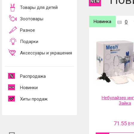
Товары для детей
Зоотовары
Новинка
0
Новинка
0
Разное
Подарки
Аксессуары и украшения
Распродажа
Новинки
Небулайзер ингалятор
Фильтр-насадка
Хиты продаж
Зайка
71.55
31.13
BYN
BY