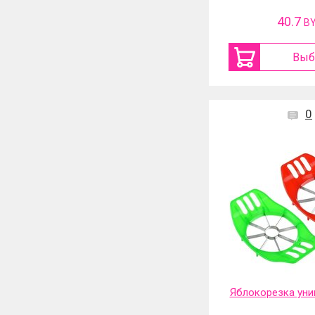
40.7
B
Выб
0
Яблокорезка уни