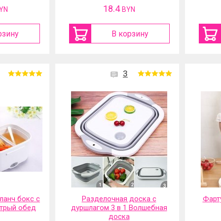
18.4
YN
BYN
рзину
В корзину
3
ланч бокс с
Разделочная доска с
Фарт
трый обед
дуршлагом 3 в 1 Волшебная
доска