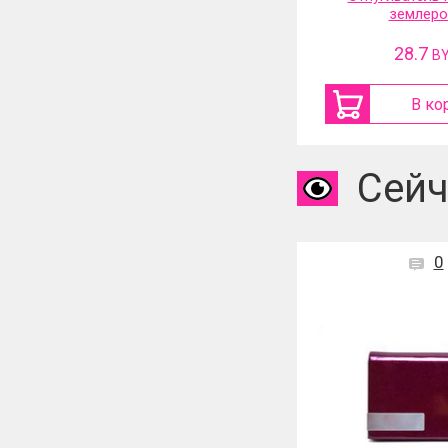
землеро
28.7
B
В ко
Сейч
0
1