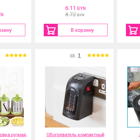
6.11
BYN
8.72
YN
BYN
рзину
В корзину
1
вка ручная,
Обогреватель компактный