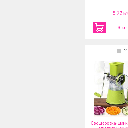
8.72
B
В ко
2
Овощерезка-шинко