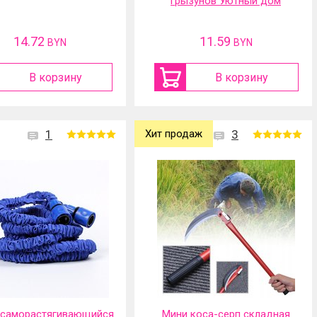
грызунов Уютный дом
14.72
11.59
BYN
BYN
В корзину
В корзину
1
Хит продаж
3
 саморастягивающийся
Мини коса-серп складная