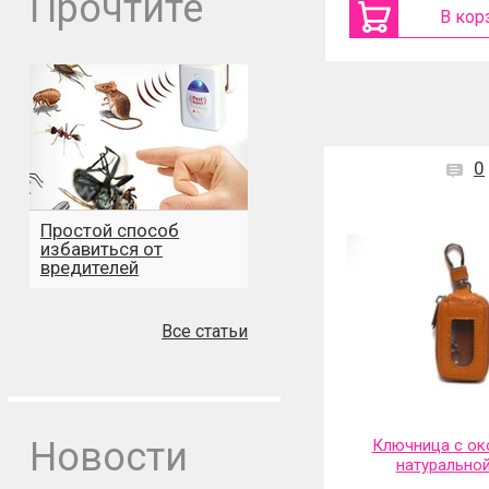
Прочтите
В корзину
В кор
0
Простой способ
избавиться от
вредителей
Все статьи
Новости
Ключница с ок
натурально