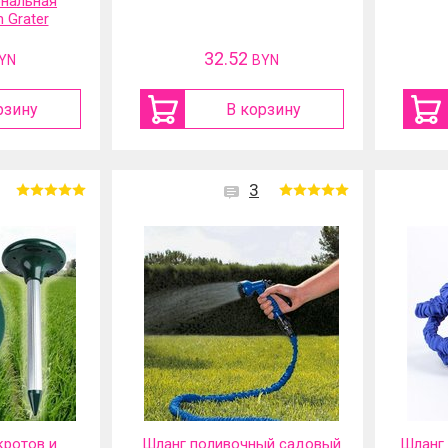
нальная
 Grater
32.52
YN
BYN
рзину
В корзину
3
кротов и
Шланг поливочный садовый
Шланг