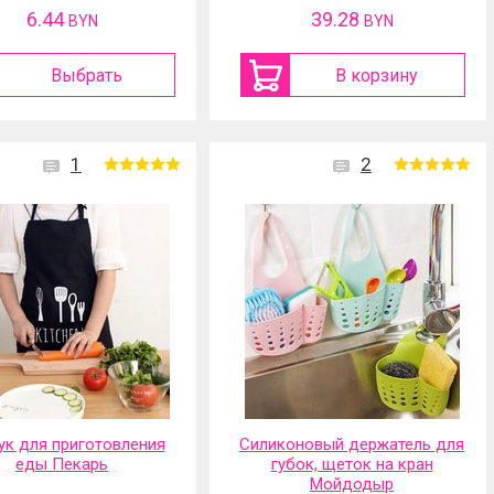
6.44
39.28
BYN
BYN
Выбрать
В корзину
1
2
ук для приготовления
Силиконовый держатель для
еды Пекарь
губок, щеток на кран
Мойдодыр