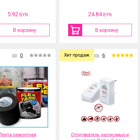
5.92
24.84
BYN
BYN
В корзину
В корзину
0
Хит продаж
6
Лента ремонтная
Отпугиватель насекомых и