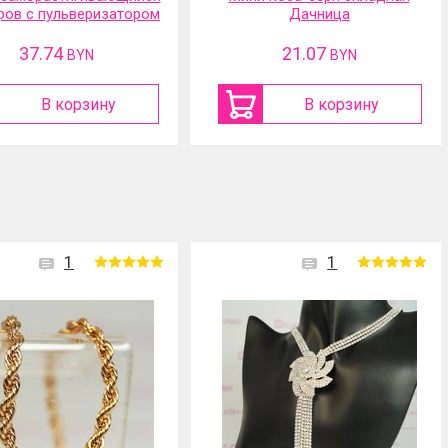
ров с пульверизатором
Дачница
37.74
21.07
BYN
BYN
В корзину
В корзину
1
3