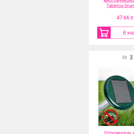
многофункцио
Tabletop Drum
47.66
B
В ко
3
Отпугиватель 