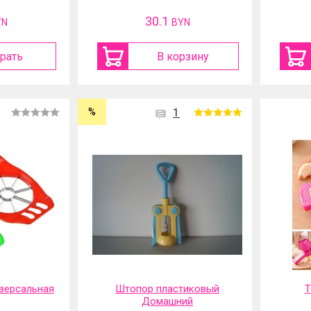
30.1
YN
BYN
рать
В корзину
%
1
версальная
Штопор пластиковый
Т
Домашний