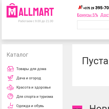
395-70
+375 29
395-
+375 29
Бонусы 5%
Дос
Телефоны
395-
+375 33
Работаем с 9.00 до 21.00
695-
+375 25
+375 29
395-70-75
Заказать об
+375 33
395-70-75
+375 25
695-70-75
Каталог
Согласен
Пуста
обработки ли
принимаю
до
Товары для дома
Дача и огород
Красота и здоровье
Для спорта и туризма
Нов
Одежда и обувь