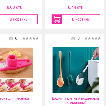
18.03
6.44
BYN
BYN
В корзину
В корзину
0
0
ерка для чеснока
Ершик туалетный подвесной
силиконовый