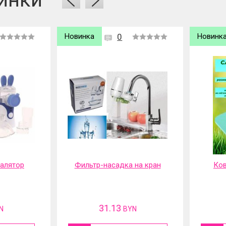
Новинка
0
Новинк
 на кран
Коврик садовый под
Шу
колени
акку
12.7
N
BYN