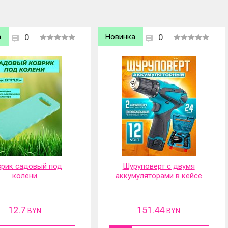
а
0
Хит продаж
0
Новинка
руповерт с двумя
Портативная
муляторами в кейсе
аккумуляторная мойка
высокого давления
151.44
117.01
BYN
BYN