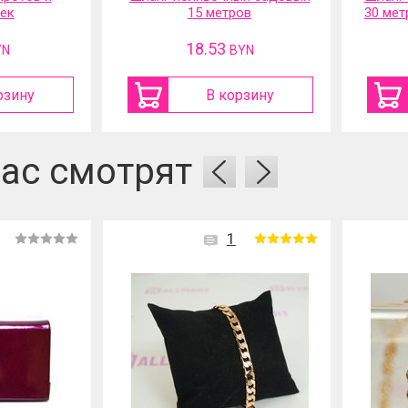
ек
15 метров
30 мет
18.53
YN
BYN
рзину
В корзину
ас смотрят
1