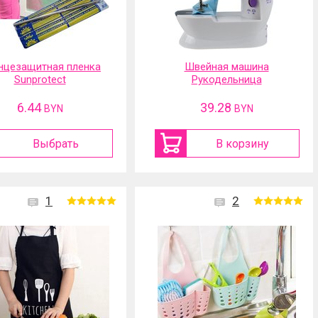
нцезащитная пленка
Швейная машина
Sunprotect
Рукодельница
6.44
39.28
BYN
BYN
Выбрать
В корзину
1
2