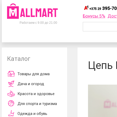
395-70
+375 29
395-
+375 29
Бонусы 5%
Дос
Телефоны
395-
+375 33
Работаем с 9.00 до 21.00
695-
+375 25
+375 29
395-70-75
Заказать об
+375 33
395-70-75
+375 25
695-70-75
Каталог
Согласен
Цепь 
обработки ли
принимаю
до
Товары для дома
Дача и огород
Красота и здоровье
Для спорта и туризма
Одежда и обувь