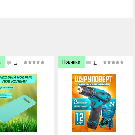
а
0
Хит продаж
0
Новинка