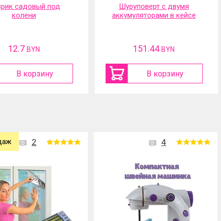
руповерт с двумя
Портативная
муляторами в кейсе
аккумуляторная мойка
высокого давления
151.44
117.01
BYN
BYN
В корзину
В корзину
даж
2
4