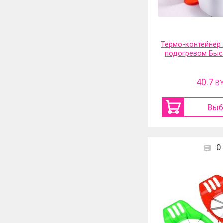
Термо-контейнер 
подогревом Быс
40.7
B
Выб
0