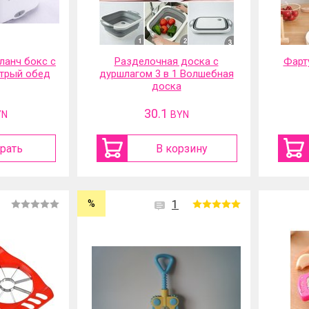
ланч бокс с
Разделочная доска с
Фарт
трый обед
дуршлагом 3 в 1 Волшебная
доска
30.1
YN
BYN
рать
В корзину
%
1