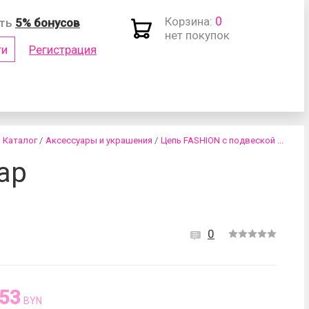
0
Корзина:
ить
5% бонусов
нет покупок
ти
Регистрация
(логин)
Каталог
/
Аксессуары и украшения
/
Цепь FASHION с подвеской ...
ар
0
роль?
.53
BYN