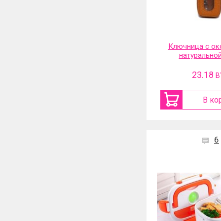
Ключница с ок
натурально
23.18
B
В ко
6