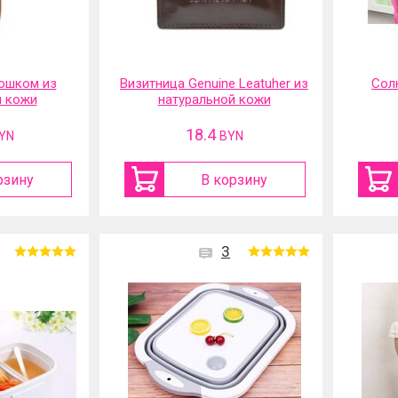
ошком из
Визитница Genuine Leatuher из
Сол
й кожи
натуральной кожи
18.4
YN
BYN
рзину
В корзину
3