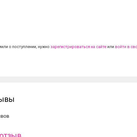
.
или о поступлении, нужно
зарегистрироваться на сайте
или
войти в св
зывы
ывов
 отзыв