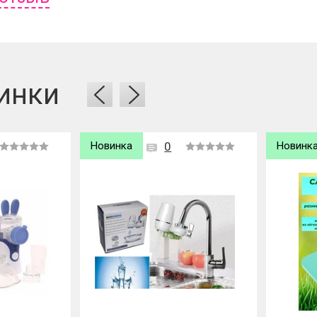
ь отзыв вам надо
войти
или
зарегистрироваться
.
инки
Новинка
0
Новинк