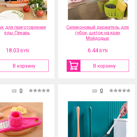
ук для приготовления
Силиконовый держатель для
еды Пекарь
губок, щеток на кран
Мойдодыр
18.03
6.44
BYN
BYN
В корзину
В корзину
0
0