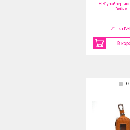
Небулайзер ингалятор
Фильтр-насадка
Зайка
71.55
31.13
BYN
BY
В корзину
В кор
0