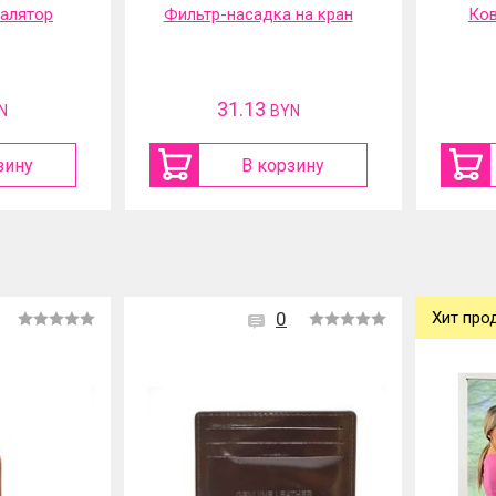
 на кран
Коврик садовый под
Шу
колени
акку
12.7
N
BYN
зину
В корзину
0
Хит про