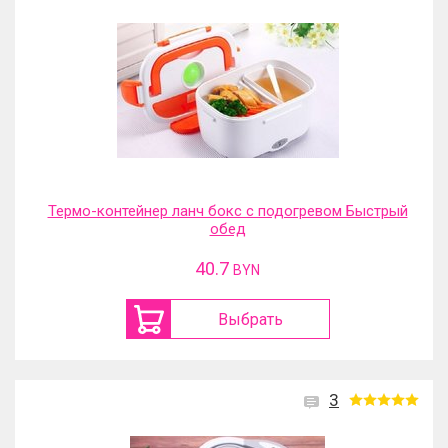
Термо-контейнер ланч бокс с подогревом Быстрый
обед
40.7
BYN
Выбрать
3