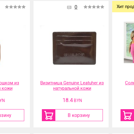
0
Хит про
ошком из
Визитница Genuine Leatuher из
Сол
й кожи
натуральной кожи
18.4
YN
BYN
рзину
В корзину