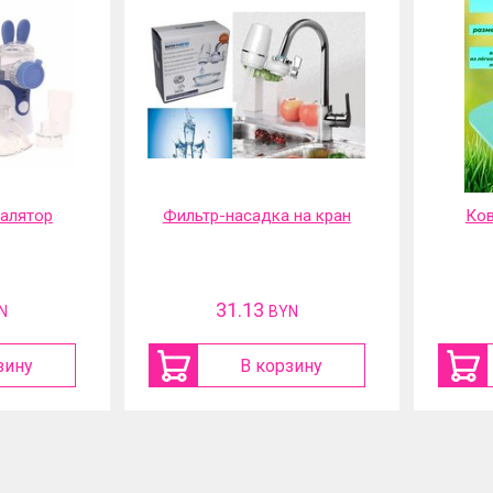
 на кран
Коврик садовый под
Шу
колени
акку
12.7
N
BYN
зину
В корзину