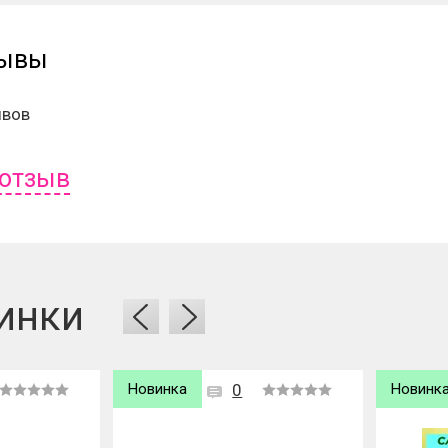
зывы
ывов
 отзыв
ь отзыв вам надо
войти
или
зарегистрироваться
.
инки
Новинка
0
Новинк