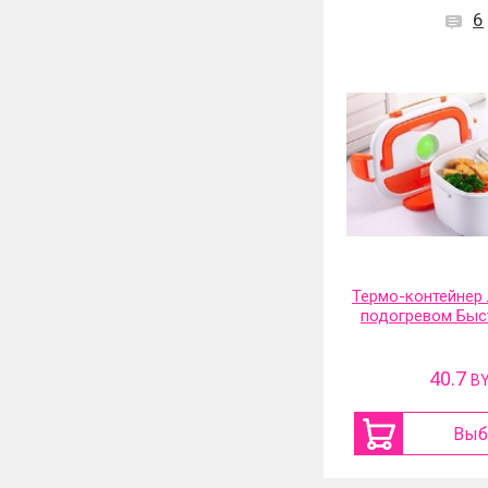
6
Термо-контейнер 
подогревом Быс
40.7
B
Выб