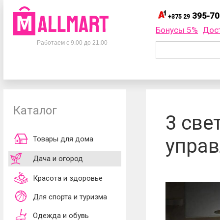
395-70
+375 29
395-
+375 29
Бонусы 5%
Дос
Телефоны
395-
+375 33
Работаем с 9.00 до 21.00
695-
+375 25
+375 29
395-70-75
Заказать об
+375 33
395-70-75
+375 25
695-70-75
Каталог
Согласен
3 све
обработки ли
принимаю
до
Товары для дома
управ
Дача и огород
Красота и здоровье
Для спорта и туризма
Одежда и обувь