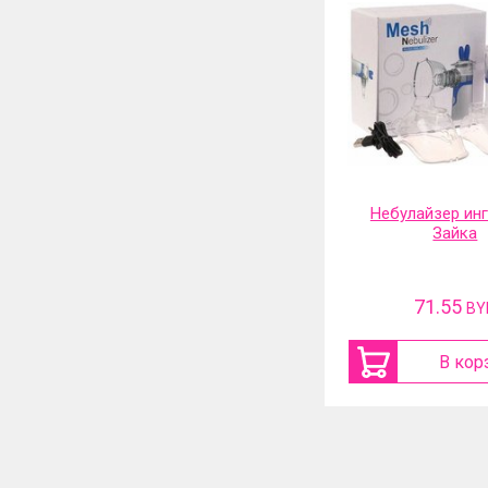
Небулайзер ингалятор
Фильтр-насадка
Зайка
71.55
31.13
BYN
BY
В корзину
В кор