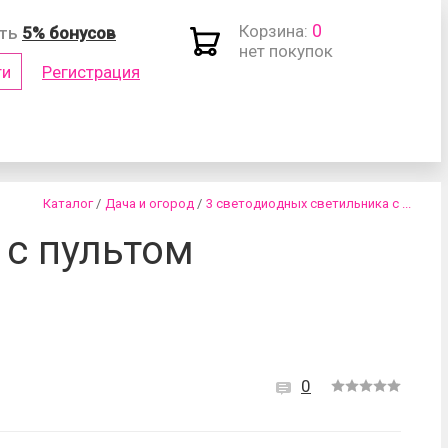
0
Корзина:
ить
5% бонусов
нет покупок
ти
Регистрация
(логин)
Каталог
/
Дача и огород
/
3 светодиодных светильника с ...
 с пультом
роль?
0