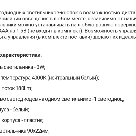
тодиодных светильников-кнопок с возможностью диста
анизации освещения в любом месте, независимо от налич
ильники можно устанавливать на любую ровную поверхно
АА на 1,5В (не входят в комплект). Возможность управл
та управления (в комплекте поставки) делают их идеал
характеристики:
 светильника - 3W;
 температура 4000К (нейтральный белый);
 поток 180Lm;
во светодиодов на одном светильнике -1 светодиод;
пуса - белый;
 корпуса - пластик;
ветильника 90х22мм;