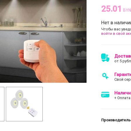
25.01
BYN
Нет в наличи
Чтобы вас увед
войти в свой ак
Достав
от 5 руб
Гарант
Свой сер
Наличн
+ Оплата
Производитель