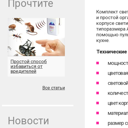
Прочтите
Комплект све
и простой орг
корпусе свет
типоразмера А
помощью пуль
кухне.
Технические 
Простой способ
мощность
избавиться от
вредителей
цветовая
световой
Все статьи
количест
цвет кор
материал
Новости
размер с