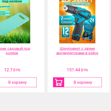
руповерт с двумя
Портативная
муляторами в кейсе
аккумуляторная мойка
высокого давления
151.44
117.01
BYN
BYN
В корзину
В корзину