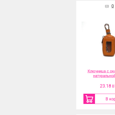
0
Ключница с ок
натурально
23.18
B
В ко