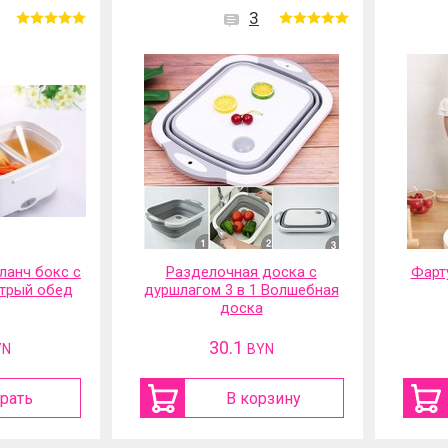
3
ланч бокс с
Разделочная доска с
Фарт
трый обед
дуршлагом 3 в 1 Волшебная
доска
30.1
YN
BYN
рать
В корзину