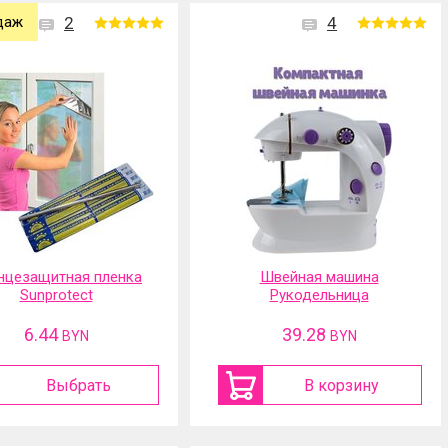
даж
2
4
нцезащитная пленка
Швейная машина
Sunprotect
Рукодельница
6.44
39.28
BYN
BYN
Выбрать
В корзину