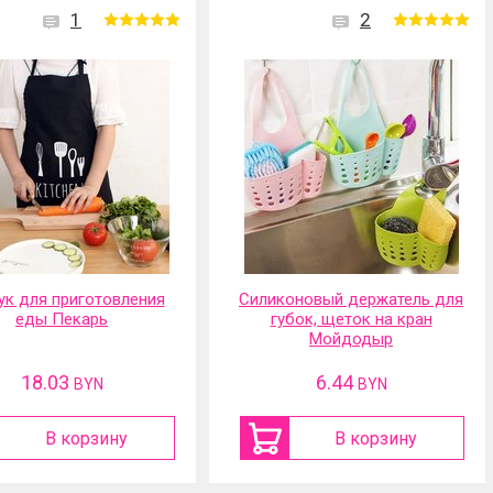
1
2
ук для приготовления
Силиконовый держатель для
еды Пекарь
губок, щеток на кран
Мойдодыр
18.03
6.44
BYN
BYN
В корзину
В корзину