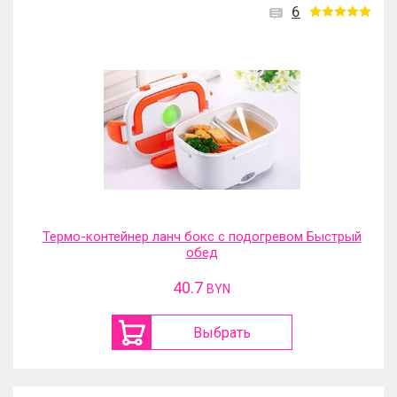
6
Термо-контейнер ланч бокс с подогревом Быстрый
обед
40.7
BYN
Выбрать