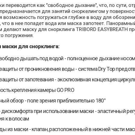
и переводится как "свободное дыхание", что, по сути, о
предназначается для занятий сноркелингом у поверхности
я возможность погружаться глубже в воду для обозрени
 что в нее попадет вода или маска запотеет. Панорамн
 делают маску для снорклинга TRIBORD EASYBREATH пр
го погружения.
 маски для снорклинга:
ободно дышать под водой - полноценное дыхание носом
защиты от проникновения воды - система Dry Top предот
защиты от запотевания - эксклюзивная концепция цирку
ость крепления камеры GO PRO
ый обзор - поле зрения приблизительно 180°
 дискомфорта при использовании маски - эластичный р
я к волосам
ды из маски - клапан, расположенный в нижней части мас