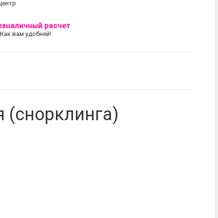
центр
езналичный расчет
 Как вам удобней!
я (снорклинга)