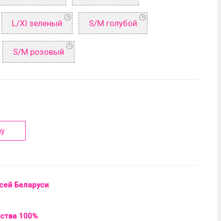
L/Xl зеленый
S/M голубой
S/M розовый
ну
сей Беларуси
ества 100%