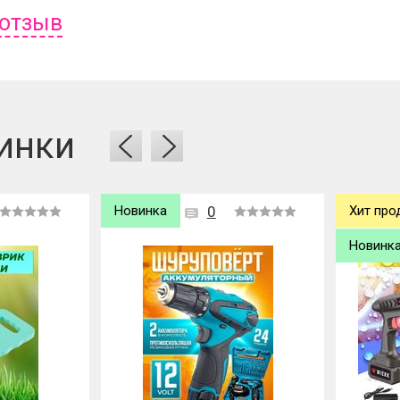
 отзыв
ь отзыв вам надо
войти
или
зарегистрироваться
.
инки
а
0
Хит продаж
0
Новинка