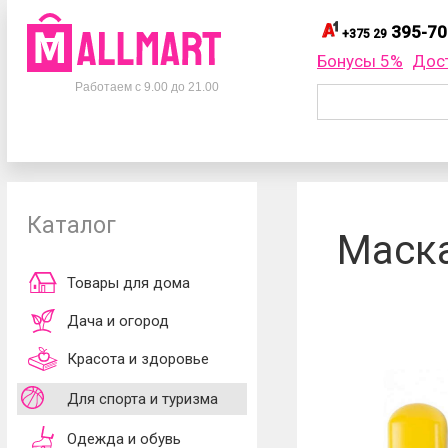
395-70
+375 29
395-
+375 29
Бонусы 5%
Дос
Телефоны
395-
+375 33
Работаем с 9.00 до 21.00
695-
+375 25
+375 29
395-70-75
Заказать об
+375 33
395-70-75
+375 25
695-70-75
Каталог
Согласен
Маска
обработки ли
принимаю
до
Товары для дома
Дача и огород
Красота и здоровье
Для спорта и туризма
Одежда и обувь