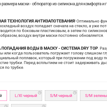
 размера маски - обтюратор из силикона для комфорта и г
АЯ ТЕХНОЛОГИЯ АНТИЗАПОТЕВАНИЯ
! Оптимально фун
хладный воздух попадает сначала на стекло, а уже пот
тводится по боковым пластиковым, а затем по силиконо
 образом, воздух внутри маски постоянно обновляется.
 ПОПАДАНИЯ ВОДЫ В МАСКУ - СИСТЕМА DRY TOP
. Ра
ны или когда пользователь погружает голову слишком г
циальный поплавок, который при погружении под воду по
стие трубки. Перед всплытием не стоит задерживать дых
ся по трубке.
й
L/Xl черный
S/M черный
S/M зелен