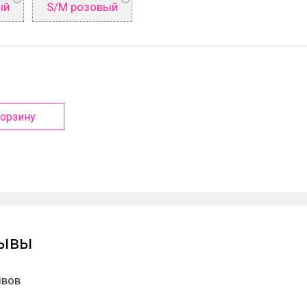
ый
S/M розовый
корзину
зывы
ывов