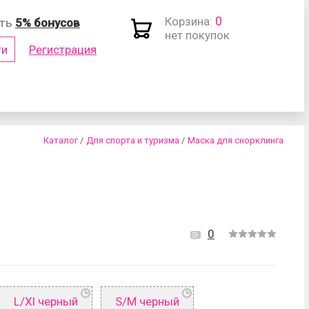
0
Корзина:
ить
5% бонусов
нет покупок
ти
Регистрация
(логин)
Каталог
/
Для спорта и туризма
/
Маска для снорклинга
0
роль?
L/Xl черный
S/M черный