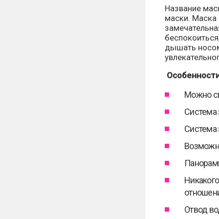
Название маск
маски. Маска 
замечательна
беспокоиться,
дышать носом
увлекательно
Особенности
Можно св
Система 
Система 
Возможн
Панорамн
Никакого
отношени
Отвод во