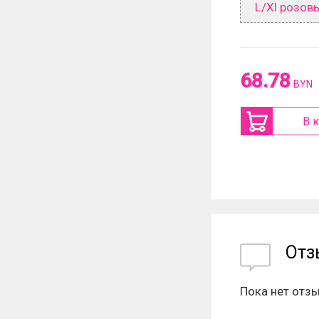
L/Xl розов
68.78
BYN
В 
От
Пока нет отз