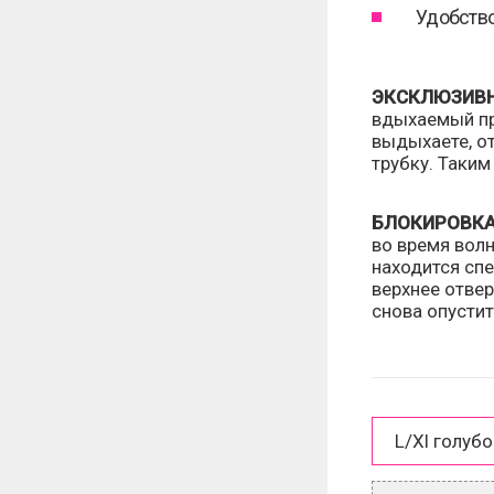
Удобство
ЭКСКЛЮЗИВН
вдыхаемый про
выдыхаете, о
трубку. Таким
БЛОКИРОВКА
во время вол
находится спе
верхнее отвер
снова опустит
L/Xl голубо