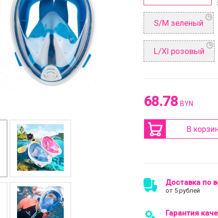
S/M зеленый
L/Xl розовый
68.78
BYN
В корзи
Доставка по в
от 5 рублей
Гарантия кач