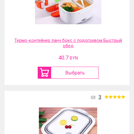
Термо-контейнер ланч бокс с подогревом Быстрый
обед
40.7
BYN
Выбрать
3