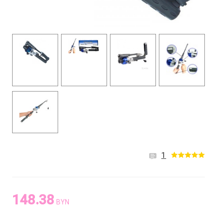
1
148.38
BYN