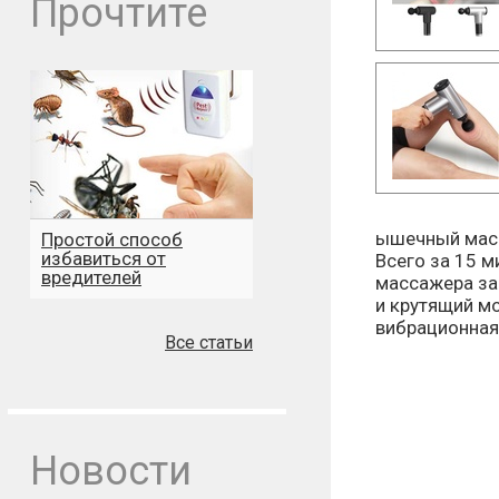
Прочтите
ышечный масс
Простой способ
избавиться от
Всего за 15 
вредителей
массажера за
и крутящий мо
вибрационная
Все статьи
Новости