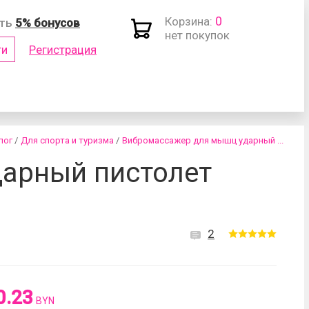
0
Корзина:
ить
5% бонусов
нет покупок
ти
Регистрация
(логин)
лог
/
Для спорта и туризма
/
Вибромассажер для мышц ударный ...
арный пистолет
2
роль?
0.23
BYN