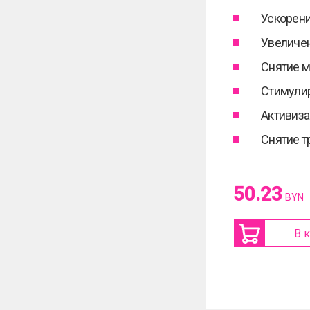
Ускорени
Увеличен
Снятие 
Стимули
Активиз
Снятие т
50.23
BYN
В 