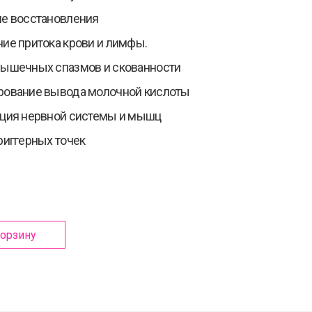
е восстановления
ие притока крови и лимфы.
мышечных спазмов и скованности
рование вывода молочной кислоты
ация нервной системы и мышц
риггерных точек
корзину