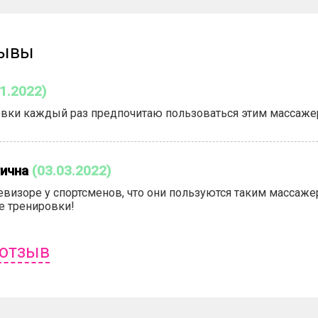
зывы
01.2022)
вки каждый раз предпочитаю пользоваться этим массажера
ична
(03.03.2022)
евизоре у спортсменов, что они пользуются таким массаже
е тренировки!
 отзыв
ь отзыв вам надо
войти
или
зарегистрироваться
.