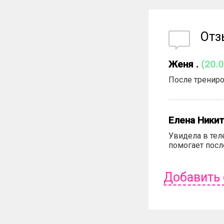
От
Женя .
(20.
После трениро
Елена Никит
Увидела в тел
помогает посл
Добавить
Чтобы оставит