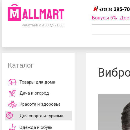
395-70
+375 29
395-
+375 29
Бонусы 5%
Дос
Телефоны
395-
+375 33
Работаем с 9.00 до 21.00
695-
+375 25
+375 29
395-70-75
Заказать об
+375 33
395-70-75
+375 25
695-70-75
Каталог
Согласен
Вибр
обработки ли
принимаю
до
Товары для дома
Дача и огород
Красота и здоровье
Для спорта и туризма
Одежда и обувь