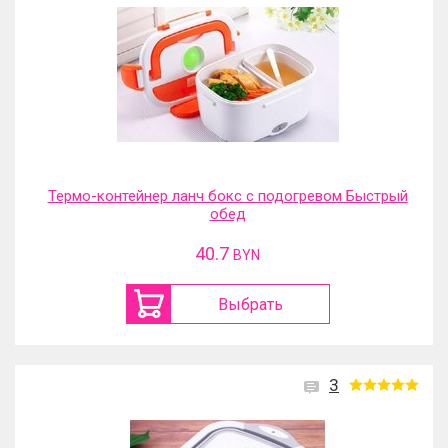
Термо-контейнер ланч бокс с подогревом Быстрый
обед
40.7
BYN
Выбрать
3