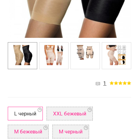
1
L черный
XXL бежевый
М бежевый
М черный