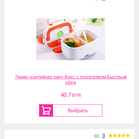
Термо-контейнер ланч бокс с подогревом Быстрый
обед
40.7
BYN
Выбрать
3