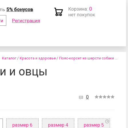
0
Корзина:
ить
5% бонусов
нет покупок
ти
Регистрация
(логин)
Каталог
/
Красота и здоровье
/
Пояс-корсет из шерсти собаки ...
ки и овцы
0
роль?
размер 6
размер 4
размер 5