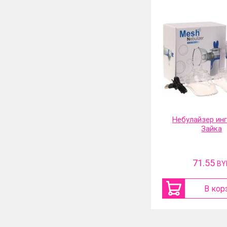
Небулайзер ингалятор
Фильтр-насадка
Зайка
71.55
31.13
BYN
BY
В корзину
В кор