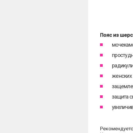
Пояс из шерс
мочекам
простудн
радикули
женских
защемле
защита с
увеличив
Рекомендуется