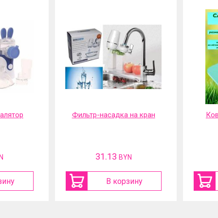
 на кран
Коврик садовый под
Шу
колени
акку
12.7
N
BYN
зину
В корзину