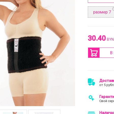
размер 7
30.40
BYN
В
Доставк
от 5 рубл
Гарант
Свой сер
Наличн