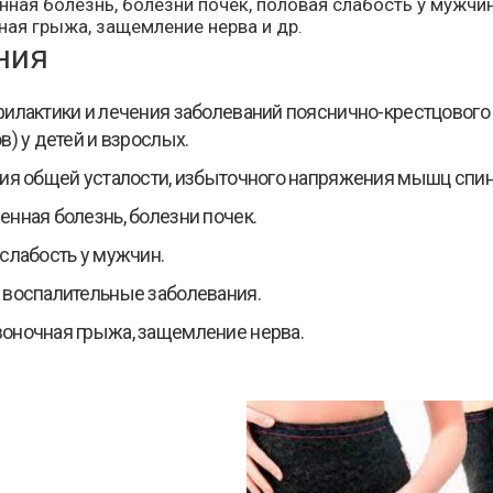
ная болезнь, болезни почек, половая слабость у мужчи
ая грыжа, защемление нерва и др.
ния
илактики и лечения заболеваний пояснично-крестцового 
в) у детей и взрослых.
ия общей усталости, избыточного напряжения мышц спи
нная болезнь, болезни почек.
слабость у мужчин.
воспалительные заболевания.
оночная грыжа, защемление нерва.