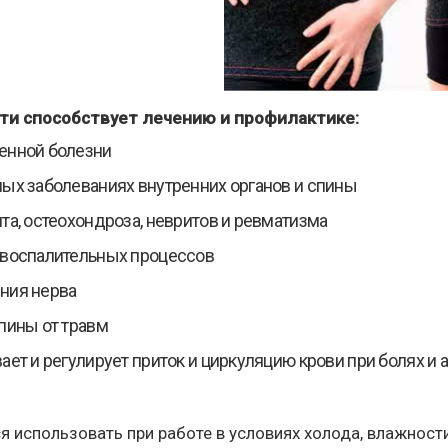
ти способствует лечению и профилактике:
енной болезни
ых заболеваниях внутренних органов и спины
та, остеохондроза, невритов и ревматизма
 воспалительных процессов
ния нерва
пины от травм
ает и регулирует приток и циркуляцию крови при болях и 
 использовать при работе в условиях холода, влажности