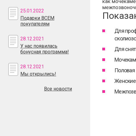
как мочекамен
межпозвоночн
25.01.2022
Показа
Подарки ВСЕМ
покупателям
Для проф
сколиозо
28.12.2021
У нас появилась
Для снят
бонусная программа!
Мочекаме
28.12.2021
Половая 
Мы открылись!
Женские 
Все новости
Межпозв