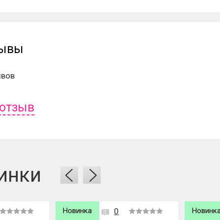
зывы
ывов
 отзыв
ь отзыв вам надо
войти
или
зарегистрироваться
.
инки
Новинка
0
Новинк