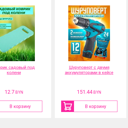
Новинка
руповерт с двумя
Портативная
муляторами в кейсе
аккумуляторная мойка
высокого давления
151.44
117.01
BYN
BYN
В корзину
В корзину