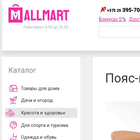
395-70
+375 29
395-
+375 29
Бонусы 5%
Дос
Телефоны
395-
+375 33
Работаем с 9.00 до 21.00
695-
+375 25
+375 29
395-70-75
Заказать об
+375 33
395-70-75
+375 25
695-70-75
Каталог
Согласен
Пояс-
обработки ли
принимаю
до
Товары для дома
Дача и огород
Красота и здоровье
Для спорта и туризма
Одежда и обувь