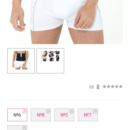
0
№6
№8
№5
№7