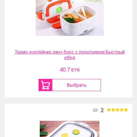
Термо-контейнер ланч бокс с подогревом Быстрый
обед
40.7
BYN
Выбрать
3