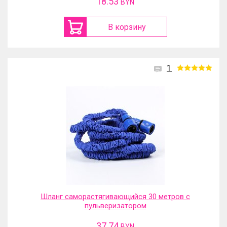
18.53
BYN
В корзину
1
Шланг саморастягивающийся 30 метров с
пульверизатором
37.74
BYN