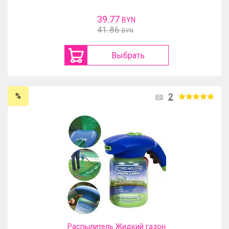
39.77
BYN
41.86
BYN
Выбрать
%
2
Распылитель Жидкий газон