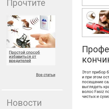
Прочтите
Профе
Простой способ
избавиться от
кончи
вредителей
Этот прибор б
Все статьи
и при этом ос
посещение са
выглядеть кр
волос Fasiz п
чистых и сухи
Новости