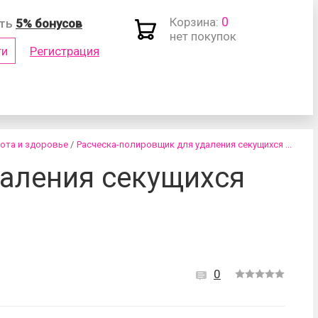
0
Корзина:
ить
5% бонусов
нет покупок
ти
Регистрация
(логин)
ота и здоровье
/
Расческа-полировщик для удаления секущихся ...
даления секущихся
роль?
0