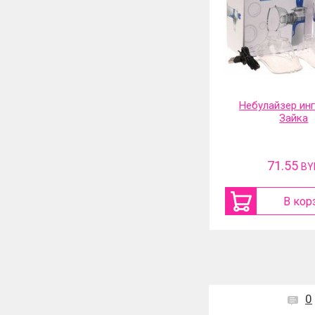
Небулайзер ингалятор
Фильтр-насадка
Зайка
71.55
31.13
BYN
BY
В корзину
В кор
0