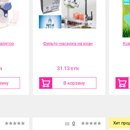
 на кран
Коврик садовый под
Шу
колени
акку
12.7
N
BYN
зину
В корзину
0
Хит про