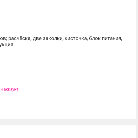
в; расчёска, две заколки, кисточка, блок питания,
укция.
ой аккаунт