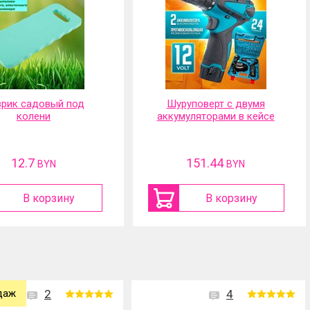
руповерт с двумя
Портативная
муляторами в кейсе
аккумуляторная мойка
высокого давления
151.44
117.01
BYN
BYN
В корзину
В корзину
даж
2
4