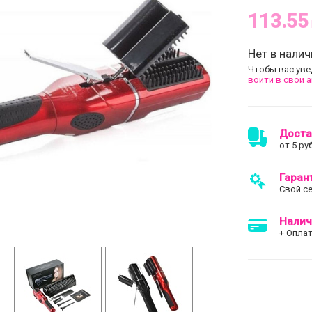
113.55
Нет в налич
Чтобы вас уве
войти в свой 
Доста
от 5 ру
Гаран
Свой с
Налич
+ Оплат