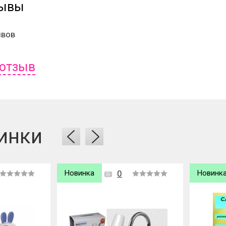
зывы
ывов
 отзыв
ь отзыв вам надо
войти
или
зарегистрироваться
.
инки
Новинка
0
Новинк