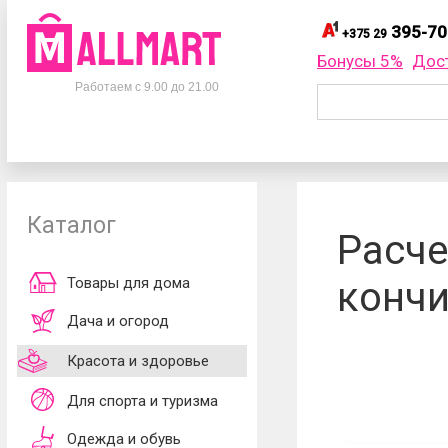
395-70
+375 29
395-
+375 29
Бонусы 5%
Дос
Телефоны
395-
+375 33
Работаем с 9.00 до 21.00
695-
+375 25
+375 29
395-70-75
Заказать об
+375 33
395-70-75
+375 25
695-70-75
Каталог
Согласен
Расче
обработки ли
принимаю
до
Товары для дома
кончи
Дача и огород
Красота и здоровье
Для спорта и туризма
Одежда и обувь