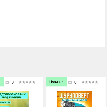
а
0
Хит продаж
0
Новинка