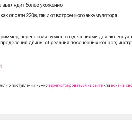
 выглядит более ухоженно;
как от сети 220в, так и от встроенного аккумулятора
триммер, переносная сумка с отделениями для аксессуаро
определения длины обрезания посечённых концов; инстр
N
.
или о поступлении, нужно
зарегистрироваться на сайте
или
войти в св