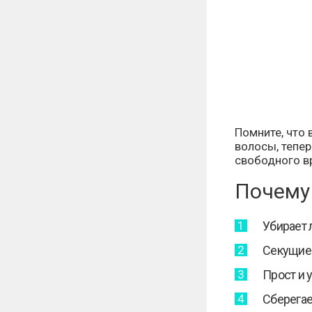
Помните, что
волосы, тепер
свободного в
Почему 
Убирает 
Секущиес
Прост и 
Сберегае