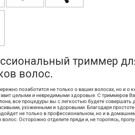
ссиональный триммер для
ков волос.
ережно позаботится не только о ваших волосах, но и о 
тавит целыми и невредимыми здоровые. С триммеров Вам
лона, все процедуры вы с легкостью будете совершать д
асивыми, ухоженными и здоровыми. Благодаря простоте 
одойдет не только в профессиональном, но и в домашне
х волос. Осторожно отделите пряди и, не торопясь, пропу