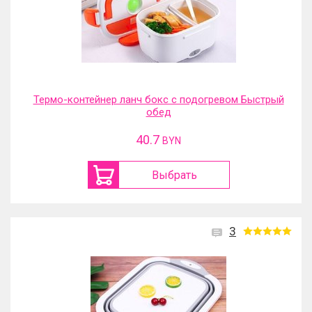
Термо-контейнер ланч бокс с подогревом Быстрый
обед
40.7
BYN
Выбрать
3