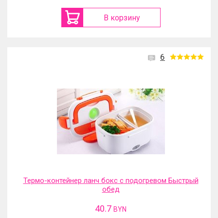
В корзину
6
Термо-контейнер ланч бокс с подогревом Быстрый
обед
40.7
BYN