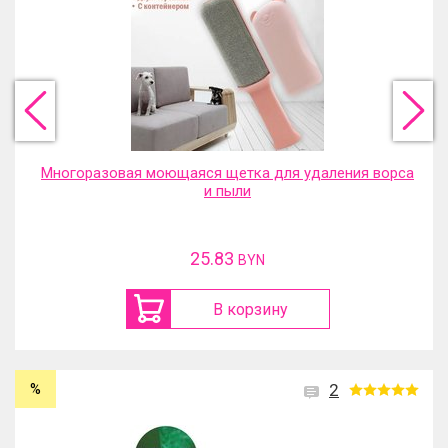
Многоразовая моющаяся щетка для удаления ворса
и пыли
25.83
BYN
В корзину
%
2