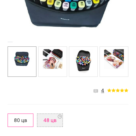
4
80 цв
48 цв