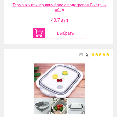
Термо-контейнер ланч бокс с подогревом Быстрый
обед
40.7
BYN
Выбрать
3