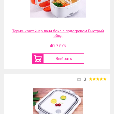
Термо-контейнер ланч бокс с подогревом Быстрый
обед
40.7
BYN
Выбрать
3