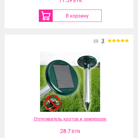
11.59
BYN
В корзину
3
Отпугиватель кротов и землероек
28.7
BYN