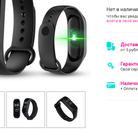
Нет в наличи
Чтобы вас увед
войти в свой ак
Достав
от 5 руб
Гарант
Свой сер
Наличн
+ Оплата