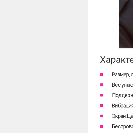
Характ
Размер, см
Вес упако
Поддержк
Вибраци
Экран:Цве
Беспрово