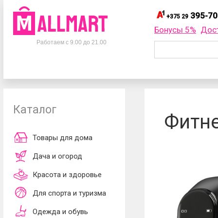
395-70
+375 29
395-
+375 29
Бонусы 5%
Дос
Телефоны
395-
+375 33
Работаем с 9.00 до 21.00
695-
+375 25
+375 29
395-70-75
Заказать об
+375 33
395-70-75
+375 25
695-70-75
Каталог
Согласен
Фитне
обработки ли
принимаю
до
Товары для дома
Дача и огород
Красота и здоровье
Для спорта и туризма
Одежда и обувь