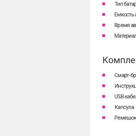
Тип батар
Емкость 
Время ав
Материа
Компле
Смарт-бр
Инструк
USB кабе
Капсула
Ремешо