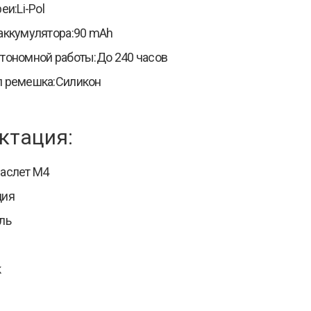
еи:Li-Pol
аккумулятора:90 mAh
тономной работы:До 240 часов
л ремешка:Силикон
ктация:
аслет М4
ция
ль
к