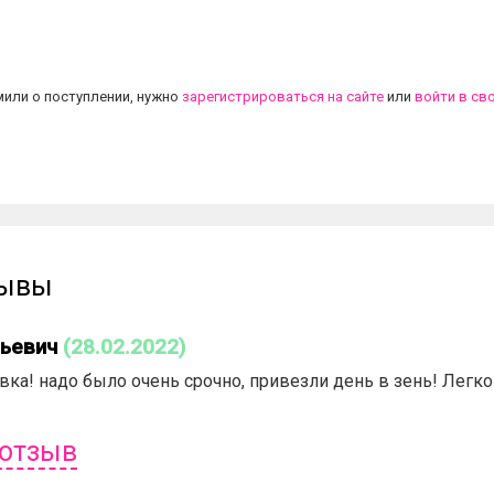
.
или о поступлении, нужно
зарегистрироваться на сайте
или
войти в св
зывы
льевич
(28.02.2022)
вка! надо было очень срочно, привезли день в зень! Легк
 отзыв