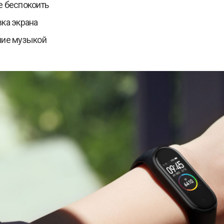
 беспокоить
ка экрана
ние музыкой