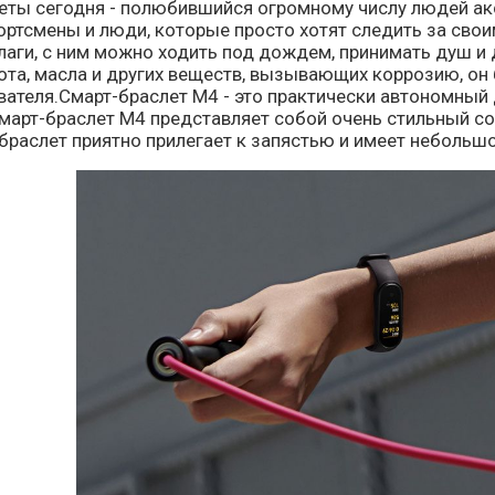
еты сегодня - полюбившийся огромному числу людей акс
портсмены и люди, которые просто хотят следить за св
лаги, с ним можно ходить под дождем, принимать душ и 
ота, масла и других веществ, вызывающих коррозию, он
ателя.Смарт-браслет М4 - это практически автономный 
март-браслет М4 представляет собой очень стильный со
раслет приятно прилегает к запястью и имеет небольшо