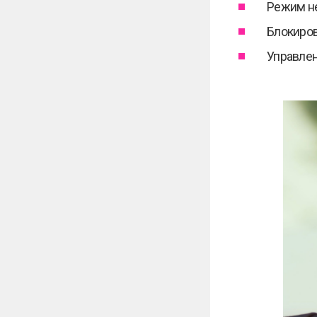
Режим не
Блокиров
Управле