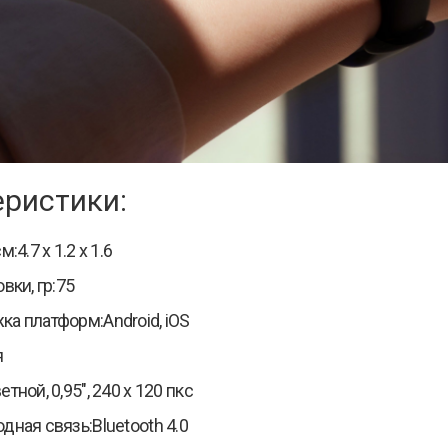
еристики:
:4.7 x 1.2 x 1.6
вки, гр:75
а платформ:Android, iOS
я
тной, 0,95", 240 х 120 пкс
дная связь:Bluetooth 4.0