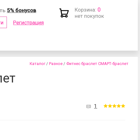
0
Корзина:
ить
5% бонусов
нет покупок
ти
Регистрация
(логин)
Каталог
/
Разное
/
Фитнес браслет СМАРТ-браслет
лет
1
роль?