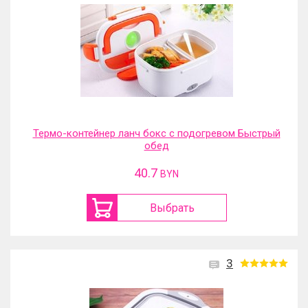
Термо-контейнер ланч бокс с подогревом Быстрый
обед
40.7
BYN
Выбрать
3