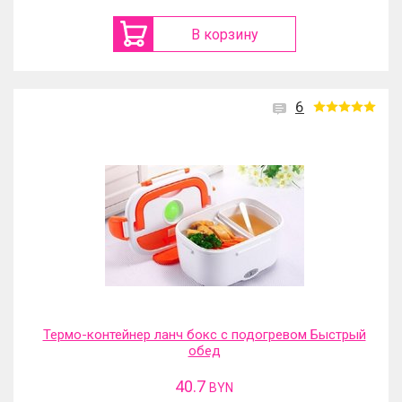
В корзину
6
Термо-контейнер ланч бокс с подогревом Быстрый
обед
40.7
BYN