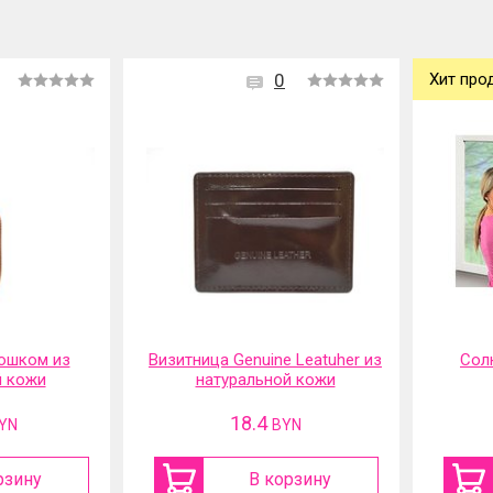
0
Хит про
ошком из
Визитница Genuine Leatuher из
Сол
й кожи
натуральной кожи
18.4
YN
BYN
рзину
В корзину