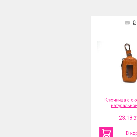
0
Ключница с ок
натурально
23.18
B
В ко