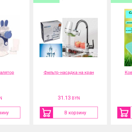
галятор
Фильтр-насадка на кран
Ков
31.13
N
BYN
зину
В корзину