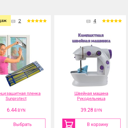
даж
2
4
нцезащитная пленка
Швейная машина
Sunprotect
Рукодельница
6.44
39.28
BYN
BYN
Выбрать
В корзину