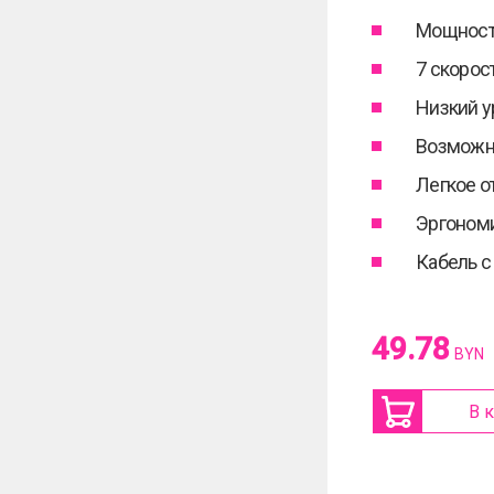
Мощност
7 скоро
Низкий у
Возможно
Легкое о
Эргономи
Кабель с
49.78
BYN
В 