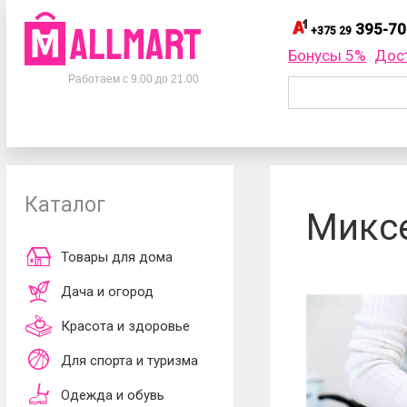
395-70
+375 29
395-
+375 29
Бонусы 5%
Дос
Телефоны
395-
+375 33
Работаем с 9.00 до 21.00
695-
+375 25
+375 29
395-70-75
Заказать об
+375 33
395-70-75
+375 25
695-70-75
Каталог
Согласен
Миксе
обработки ли
принимаю
до
Товары для дома
Дача и огород
Красота и здоровье
Для спорта и туризма
Одежда и обувь