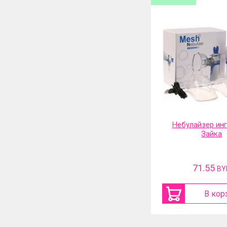
Электрическая сушилка для
Небулайзер ин
обуви и перчаток 360
Зайка
градусов и таймер
67.49
71.55
BYN
BY
В корзину
В кор