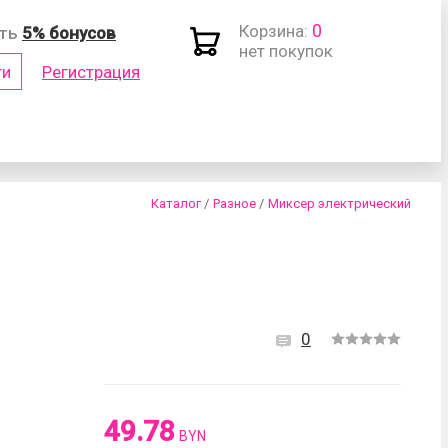
0
Корзина:
ить
5% бонусов
нет покупок
ти
Регистрация
(логин)
Каталог
/
Разное
/
Миксер электрический
0
роль?
49.78
BYN