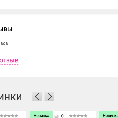
зывы
ывов
 отзыв
ь отзыв вам надо
войти
или
зарегистрироваться
.
инки
Новинка
0
Новинк