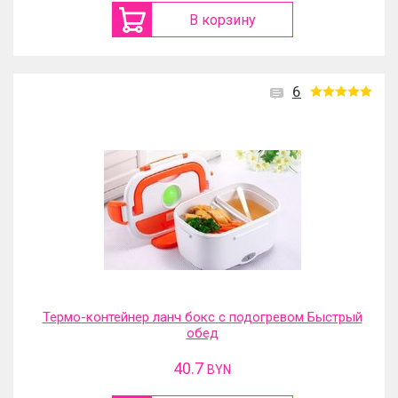
В корзину
6
Термо-контейнер ланч бокс с подогревом Быстрый
обед
40.7
BYN