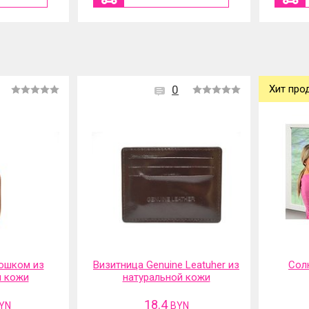
0
Хит про
ошком из
Визитница Genuine Leatuher из
Сол
й кожи
натуральной кожи
18.4
YN
BYN