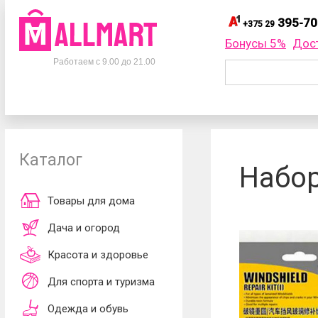
395-70
+375 29
395-
+375 29
Бонусы 5%
Дос
Телефоны
395-
+375 33
Работаем с 9.00 до 21.00
695-
+375 25
+375 29
395-70-75
Заказать об
+375 33
395-70-75
+375 25
695-70-75
Каталог
Согласен
Набор
обработки ли
принимаю
до
Товары для дома
Дача и огород
Красота и здоровье
Для спорта и туризма
Одежда и обувь