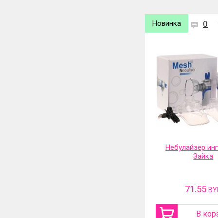
Новинка
0
Новинка
0
Небулайзер ингалятор
Фильтр-насадка
Зайка
71.55
31.13
BYN
BY
В корзину
В кор