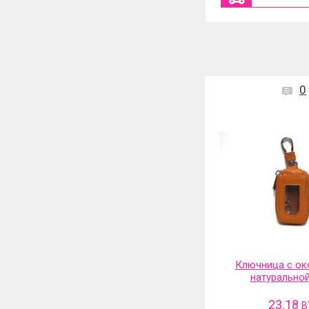
0
Ключница с ок
натурально
23.18
B