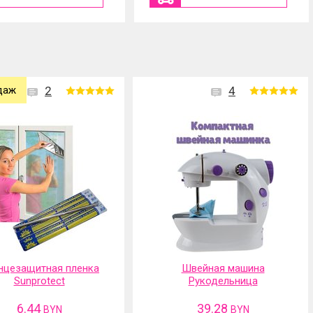
даж
2
4
нцезащитная пленка
Швейная машина
Sunprotect
Рукодельница
6.44
39.28
BYN
BYN