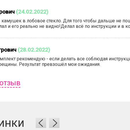
рович
(24.02.2022)
 камушек в лобовое стекло. Для того чтобы дальше не по
лал и его реально не видно!Делал всё по инструкции и в к
трович
(28.02.2022)
плект рекомендую - если делать все соблюдая инструкци
рещины. Результат превзошёл мои ожидания.
 отзыв
ь отзыв вам надо
войти
или
зарегистрироваться
.
инки