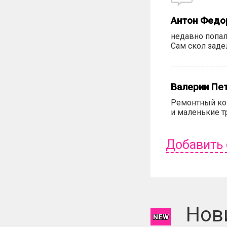
Антон Федо
недавно попал
Сам скол заде
Валерии Пе
Ремонтный ком
и маленькие т
Добавить
Чтобы оставит
Нов