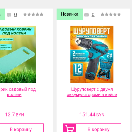
а
0
Хит продаж
0
Новинка
руповерт с двумя
Портативная
муляторами в кейсе
аккумуляторная мойка
высокого давления
151.44
117.01
BYN
BYN
В корзину
В корзину