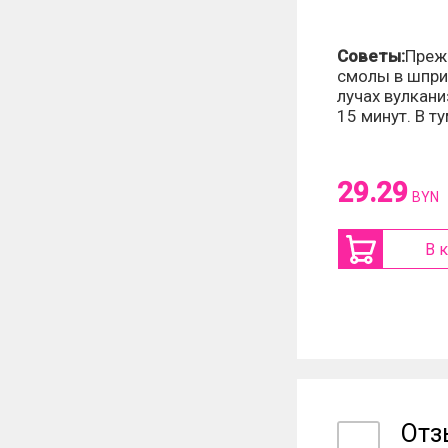
Советы:
Прежд
смолы в шпри
лучах вулкани
15 минут. В т
29.29
BYN
В 
От