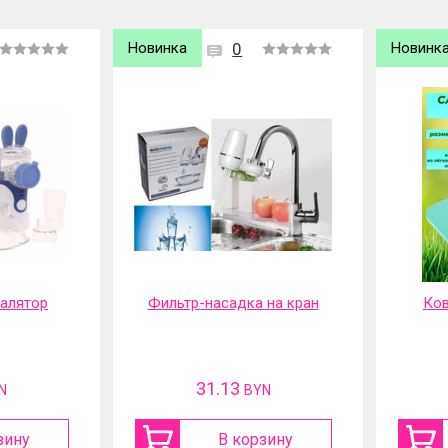
Новинка
0
Новинк
 на кран
Коврик садовый под
Шу
колени
акку
12.7
N
BYN
зину
В корзину