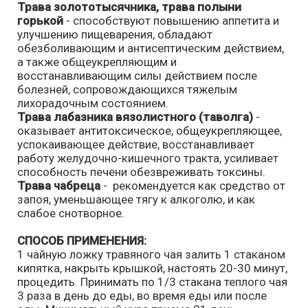
Трава золототысячника, трава полыни
горькой
- способствуют повышению аппетита и
улучшению пищеварения, обладают
обезболивающим и антисептическим действием,
а также общеукрепляющим и
восстанавливающим силы действием после
болезней, сопровождающихся тяжелым
лихорадочным состоянием.
Трава лабазника вязолистного (таволга)
-
оказывает антитоксическое, общеукрепляющее,
успокаивающее действие, восстанавливает
работу желудочно-кишечного тракта, усиливает
способность печени обезвреживать токсины.
Трава чабреца
- рекомендуется как средство от
запоя, уменьшающее тягу к алкоголю, и как
слабое снотворное.
СПОСОБ ПРИМЕНЕНИЯ:
1 чайную ложку травяного чая залить 1 стаканом
кипятка, накрыть крышкой, настоять 20-30 минут,
процедить. Принимать по 1/3 стакана теплого чая
3 раза в день до еды, во время еды или после