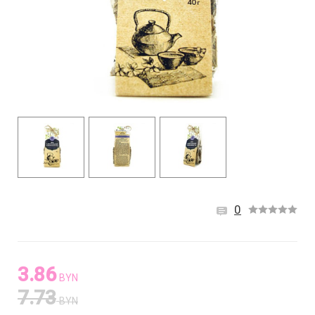
0
3.86
BYN
7.73
BYN