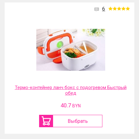
6
Термо-контейнер ланч бокс с подогревом Быстрый
обед
40.7
BYN
Выбрать