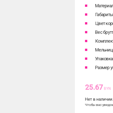
Материал
Габариты 
Цвет кор
Вес брутт
Комплек
Мельница
Упаковка
Размер уп
25.67
BYN
Нет в наличии
Чтобы вас уведом