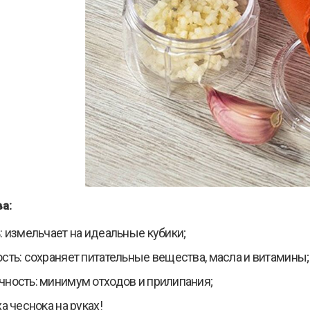
а:
: измельчает на идеальные кубики;
сть: сохраняет питательные вещества, масла и витамины;
ность: минимум отходов и прилипания;
а чеснока на руках!