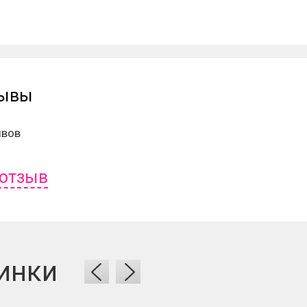
зывы
ывов
 отзыв
ь отзыв вам надо
войти
или
зарегистрироваться
.
инки