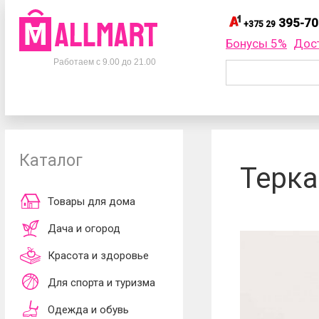
395-70
+375 29
395-
+375 29
Бонусы 5%
Дос
Телефоны
395-
+375 33
Работаем с 9.00 до 21.00
695-
+375 25
+375 29
395-70-75
Заказать об
+375 33
395-70-75
+375 25
695-70-75
Каталог
Согласен
Терка
обработки ли
принимаю
до
Товары для дома
Дача и огород
Красота и здоровье
Для спорта и туризма
Одежда и обувь