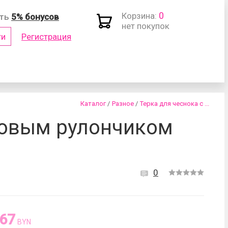
0
Корзина:
ить
5% бонусов
нет покупок
ти
Регистрация
(логин)
Каталог
/
Разное
/
Терка для чеснока с ...
новым рулончиком
0
роль?
.67
BYN