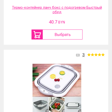
Термо-контейнер ланч бокс с подогревом Быстрый
обед
40.7
BYN
Выбрать
3