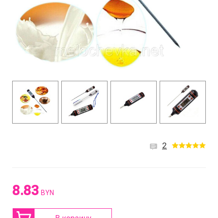
2
8.83
BYN