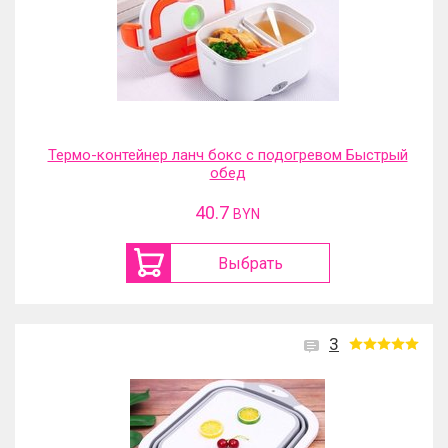
Термо-контейнер ланч бокс с подогревом Быстрый
обед
40.7
BYN
Выбрать
3