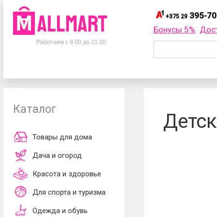
395-70
+375 29
395-
+375 29
Бонусы 5%
Дос
Телефоны
395-
+375 33
Работаем с 9.00 до 21.00
695-
+375 25
+375 29
395-70-75
Заказать об
+375 33
395-70-75
+375 25
695-70-75
Каталог
Согласен
Детск
обработки ли
принимаю
до
Товары для дома
Дача и огород
Красота и здоровье
Для спорта и туризма
Одежда и обувь