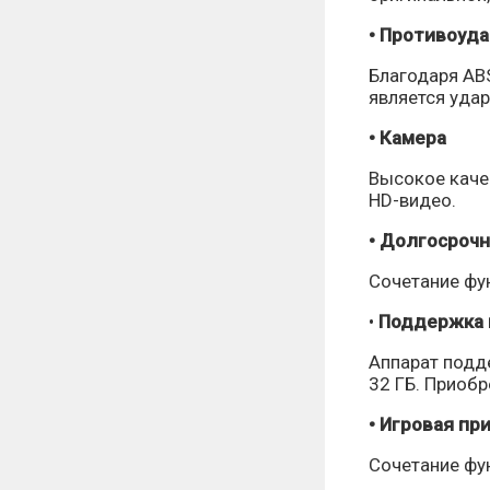
•
Противоуда
Благодаря AB
является уда
•
Камера
Высокое каче
HD-видео.
•
Долгосрочн
Сочетание фун
•
Поддержка 
Аппарат подд
32 ГБ. Приобр
•
Игровая пр
Сочетание фу