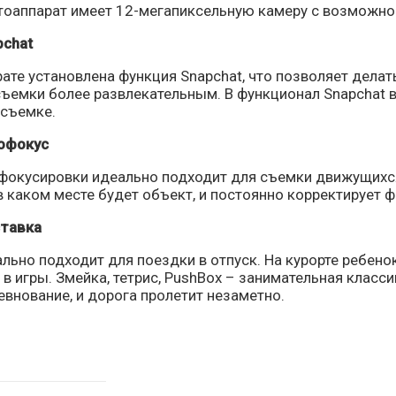
тоаппарат имеет 12-мегапиксельную камеру с возможн
chat
ате установлена функция Snapchat, что позволяет дела
съемки более развлекательным. В функционал Snapchat 
осъемке.
офокус
фокусировки идеально подходит для съемки движущихся
в каком месте будет объект, и постоянно корректирует ф
ставка
ально подходит для поездки в отпуск. На курорте ребен
 в игры. Змейка, тетрис, PushBox – занимательная класси
внование, и дорога пролетит незаметно.