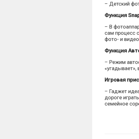
– Детский фо
Функция Snap
– В фотоаппар
сам процесс 
фото- и виде
Функция Авт
– Режим авто
«угадывает», 
Игровая при
– Гаджет иде
дороге играть
семейное соре