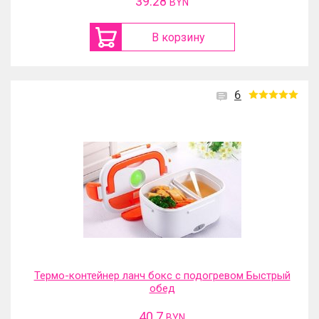
39.28
BYN
В корзину
6
Термо-контейнер ланч бокс с подогревом Быстрый
обед
40.7
BYN