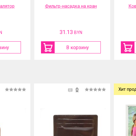
 на кран
Коврик садовый под
Шу
колени
акку
12.7
N
BYN
зину
В корзину
0
Хит про