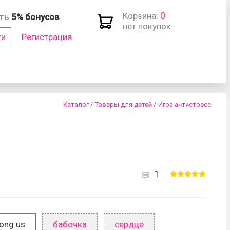
0
Корзина:
ить
5% бонусов
нет покупок
ти
Регистрация
(логин)
Каталог
/
Товары для детей
/
Игра антистресс
1
роль?
ong us
бабочка
сердце