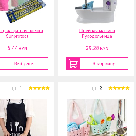
нцезащитная пленка
Швейная машина
Sunprotect
Рукодельница
6.44
39.28
BYN
BYN
Выбрать
В корзину
1
2