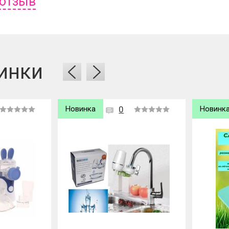
 отзыв
ь отзыв вам надо
войти
или
зарегистрироваться
.
инки
Новинка
0
Новинк