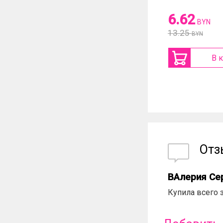
6.62
BYN
13.25
BYN
В 
От
ВАлерия Се
Купила всего 