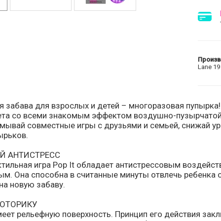
Произ
Lane 19
 забава для взрослых и детей – многоразовая пупырка!
та со всеми знакомым эффектом воздушно-пузырчатой 
умывай совместные игры с друзьями и семьей, снижай у
ырьков.
Й АНТИСТРЕСС
ктильная игра Pop It обладает антистрессовым воздейс
ым. Она способна в считанные минуты отвлечь ребенка 
на новую забаву.
МОТОРИКУ
меет рельефную поверхность. Принцип его действия зак