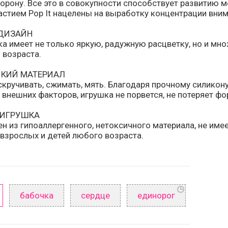
орону. Все это в совокупности способствует развитию м
астием Pop It нацелены на выработку концентрации вним
ДИЗАЙН
ка имеет не только яркую, радужную расцветку, но и мн
 возраста.
КИЙ МАТЕРИАЛ
скручивать, сжимать, мять. Благодаря прочному силикон
 внешних факторов, игрушка не порвется, не потеряет фо
 ИГРУШКА
ен из гипоаллергенного, нетоксичного материала, не име
 взрослых и детей любого возраста.
бабочка
сердце
единорог