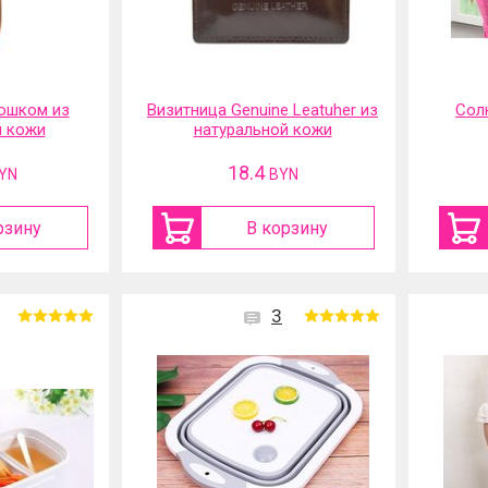
ошком из
Визитница Genuine Leatuher из
Сол
й кожи
натуральной кожи
18.4
YN
BYN
рзину
В корзину
3