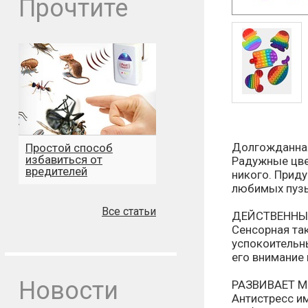
Прочтите
Долгожданная
Простой способ
избавиться от
Радужные цве
вредителей
никого. Прид
любимых пуз
Все статьи
ДЕЙСТВЕННЫ
Сенсорная та
успокоительн
его внимание 
Новости
РАЗВИВАЕТ 
Антистресс и