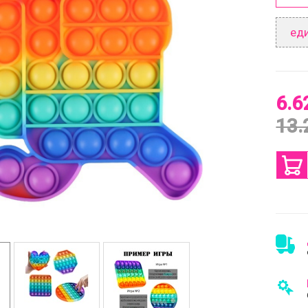
ед
6.6
13.