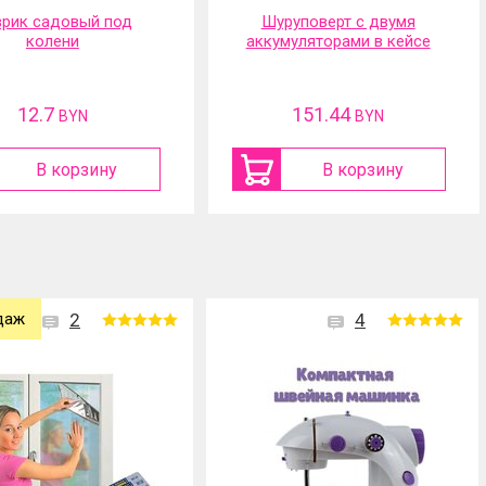
руповерт с двумя
Портативная
муляторами в кейсе
аккумуляторная мойка
высокого давления
151.44
117.01
BYN
BYN
В корзину
В корзину
даж
2
4