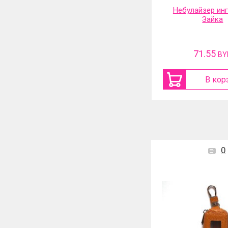
Небулайзер ингалятор
Фильтр-насадка
Зайка
71.55
31.13
BYN
BY
В корзину
В кор
0