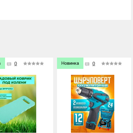
а
0
Хит продаж
0
Новинка