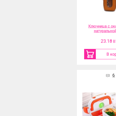
Ключница с ок
натурально
23.18
B
В ко
6