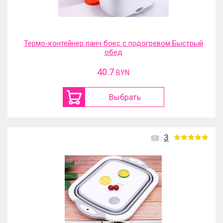
Термо-контейнер ланч бокс с подогревом Быстрый
обед
40.7
BYN
Выбрать
3