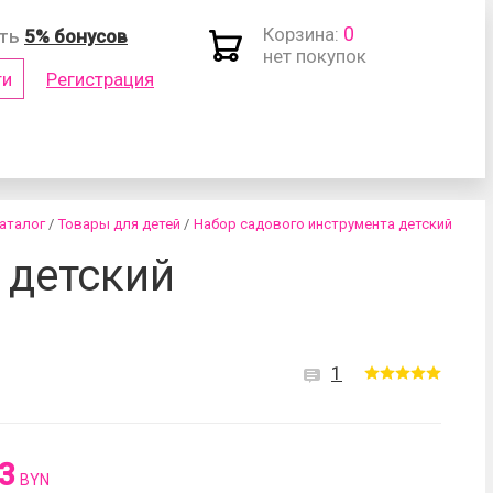
0
Корзина:
ить
5% бонусов
нет покупок
ти
Регистрация
(логин)
аталог
/
Товары для детей
/
Набор садового инструмента детский
 детский
1
роль?
3
BYN