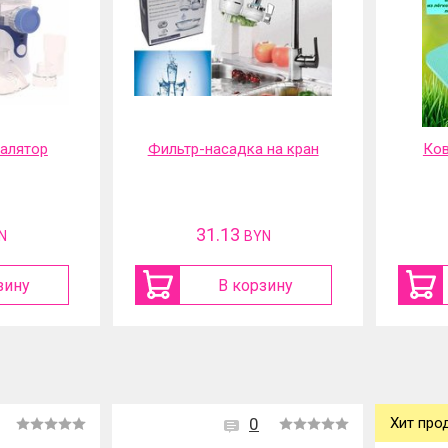
галятор
Фильтр-насадка на кран
Ков
31.13
N
BYN
зину
В корзину
0
Хит про