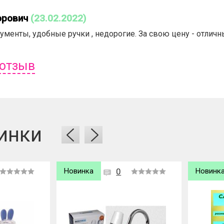
орович
(23.02.2022)
ументы, удобные ручки , недорогие. За свою цену - отличн
 отзыв
ь отзыв вам надо
войти
или
зарегистрироваться
.
инки
Новинка
0
Новинк