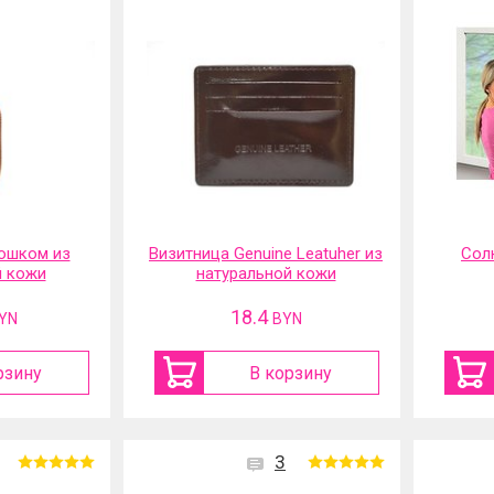
ошком из
Визитница Genuine Leatuher из
Сол
й кожи
натуральной кожи
18.4
YN
BYN
рзину
В корзину
3