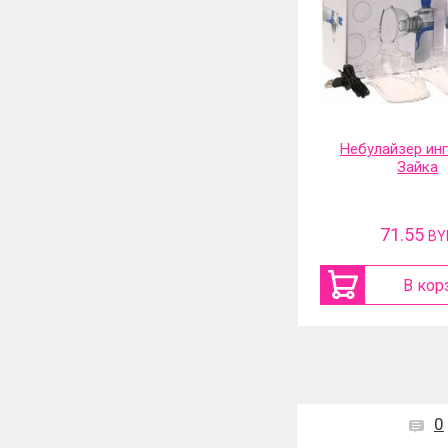
Электрическая сушилка для
Небулайзер ин
обуви и перчаток 360
Зайка
градусов и таймер
67.49
71.55
BYN
BY
В корзину
В кор
0