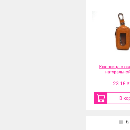
Ключница с ок
натурально
23.18
B
В ко
6