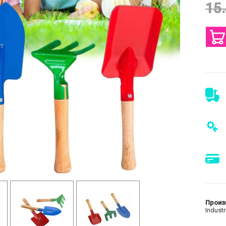
15
Произ
Industr