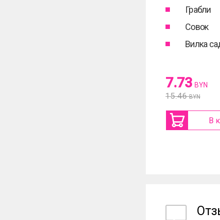
Грабли
Совок
Вилка са
7.73
BYN
15.46
BYN
В 
От