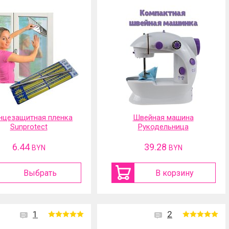
нцезащитная пленка
Швейная машина
Sunprotect
Рукодельница
6.44
39.28
BYN
BYN
Выбрать
В корзину
1
2