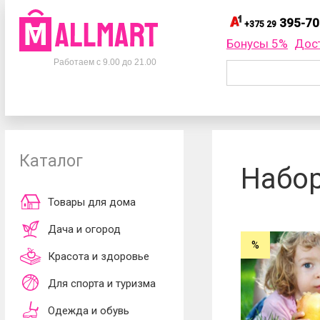
395-70
+375 29
395-
+375 29
Бонусы 5%
Дос
Телефоны
395-
+375 33
Работаем с 9.00 до 21.00
695-
+375 25
+375 29
395-70-75
Заказать об
+375 33
395-70-75
+375 25
695-70-75
Каталог
Согласен
Набор
обработки ли
принимаю
до
Товары для дома
Дача и огород
%
Красота и здоровье
Для спорта и туризма
Одежда и обувь