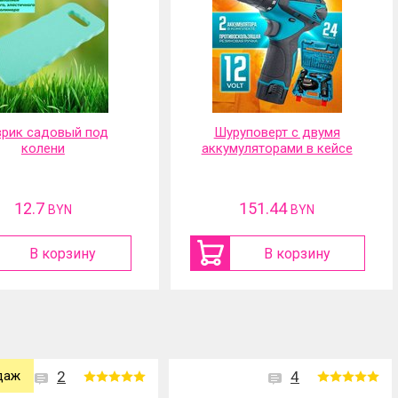
рик садовый под
Шуруповерт с двумя
колени
аккумуляторами в кейсе
12.7
151.44
BYN
BYN
В корзину
В корзину
даж
2
4