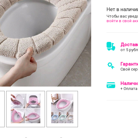
Нет в наличи
Чтобы вас увед
войти в свой ак
Достав
от 5 руб
Гарант
Свой сер
Наличн
+ Оплата