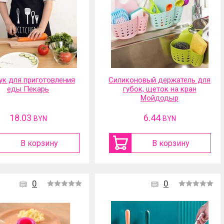
ук для приготовления
Силиконовый держатель для
еды Пекарь
губок, щеток на кран
Мойдодыр
18.03
6.44
BYN
BYN
В корзину
В корзину
0
0