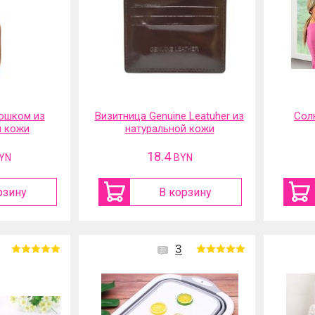
ошком из
Визитница Genuine Leatuher из
Сол
й кожи
натуральной кожи
18.4
YN
BYN
рзину
В корзину
3