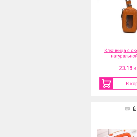
Ключница с ок
натурально
23.18
B
В ко
6