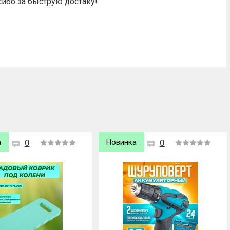
сибо за быструю достаку!
а
0
Хит продаж
0
Новинка