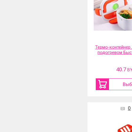
Термо-контейнер 
подогревом Быс
40.7
B
Выб
0