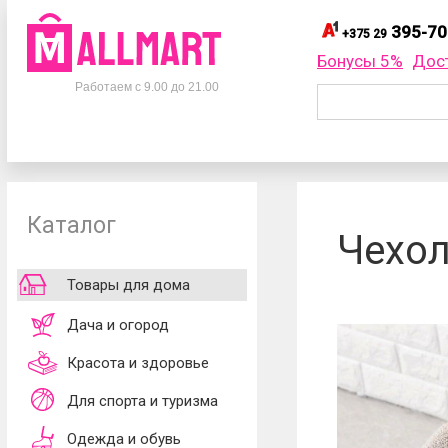
395-70
+375 29
395-
+375 29
Бонусы 5%
Дос
Телефоны
395-
+375 33
Работаем с 9.00 до 21.00
695-
+375 25
+375 29
395-70-75
Заказать об
+375 33
395-70-75
+375 25
695-70-75
Каталог
Согласен
Чехол
обработки ли
принимаю
до
Товары для дома
Дача и огород
Красота и здоровье
Для спорта и туризма
Одежда и обувь