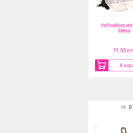
Небулайзер ингалятор
Фильтр-насадка
Зайка
71.55
31.13
BYN
BY
В корзину
В кор
0