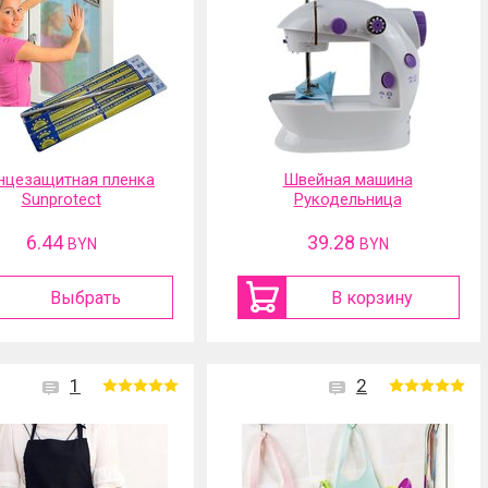
нцезащитная пленка
Швейная машина
Sunprotect
Рукодельница
6.44
39.28
BYN
BYN
Выбрать
В корзину
1
2