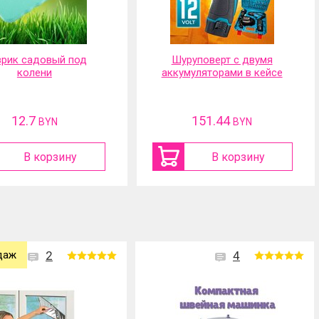
руповерт с двумя
Портативная
муляторами в кейсе
аккумуляторная мойка
высокого давления
151.44
117.01
BYN
BYN
В корзину
В корзину
даж
2
4