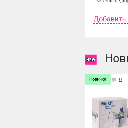
Мягенькое, хо
Добавить
Чтобы оставит
Нов
Новинка
0
Новинка
0