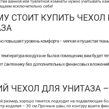
стве ванной или туалетной комнаты нужно учитывать ка
ящаем исключительно себе!
У СТОИТ КУПИТЬ ЧЕХОЛ 
АЗА
о повышает уровень комфорта – мягкая и пушистая ткань
 температура воздуха не была в помещении, вам будет те
т сантехнику без дополнительных финансовых вложений –
Й ЧЕХОЛ ДЛЯ УНИТАЗА 
й размер, хорошо тянется, подходит на подавляющее б
р изделия – 30 см.Прочные швы, по контуру вшита фик