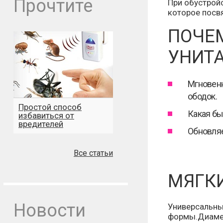
Прочтите
При обустрой
которое посв
ПОЧЕМ
УНИТ
Мгновенн
ободок.
Простой способ
Какая бы
избавиться от
вредителей
Обновляе
Все статьи
МЯГКИ
Новости
Универсальны
формы.Диамет