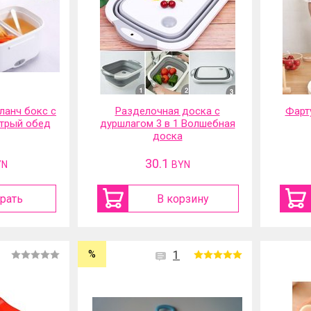
ланч бокс с
Разделочная доска с
Фарт
трый обед
дуршлагом 3 в 1 Волшебная
доска
30.1
YN
BYN
рать
В корзину
%
1