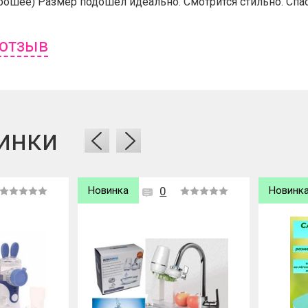
рошее) Размер подошел идеально. Смотрится стильно. Спа
 отзыв
ь отзыв вам надо
войти
или
зарегистрироваться
.
инки
Новинка
0
Новинк