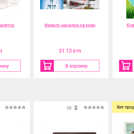
 на кран
Коврик садовый под
Шу
колени
акку
12.7
N
BYN
зину
В корзину
0
Хит про