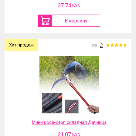
37.74
BYN
В корзину
Хит продаж
3
Мини коса-серп складная Дачница
21.07
BYN