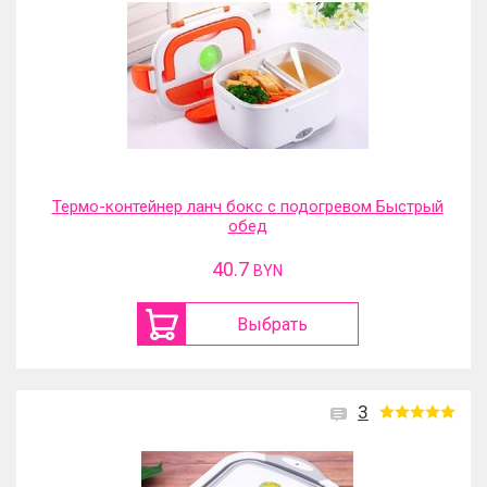
Термо-контейнер ланч бокс с подогревом Быстрый
обед
40.7
BYN
Выбрать
3