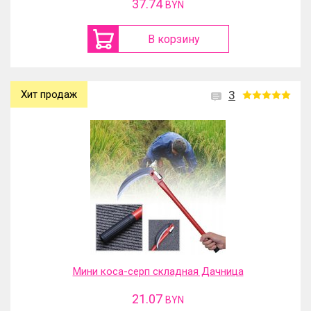
37.74
BYN
В корзину
Хит продаж
3
Мини коса-серп складная Дачница
21.07
BYN