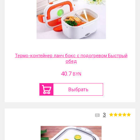
Термо-контейнер ланч бокс с подогревом Быстрый
обед
40.7
BYN
Выбрать
3