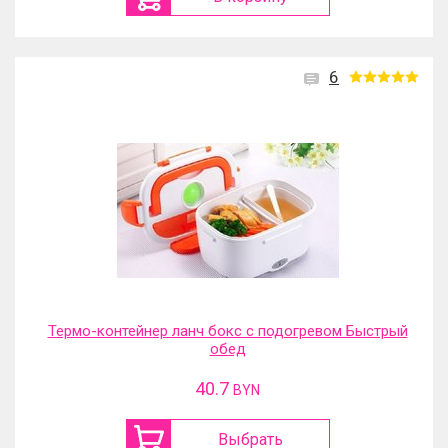
6
Термо-контейнер ланч бокс с подогревом Быстрый
обед
40.7
BYN
Выбрать