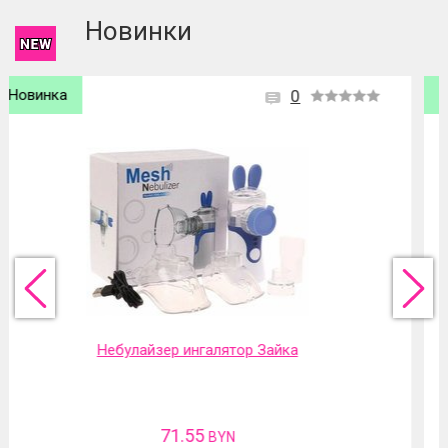
Новинки
Новинка
0
Фильтр-насадка на кран
31.13
BYN