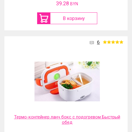
39.28
BYN
В корзину
6
Термо-контейнер ланч бокс с подогревом Быстрый
обед